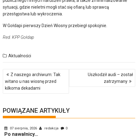
publicznego i innych naruszeń prawa, a także zminimalizowanie
sytuacji, gdzie nieletni mogli stać się ofiarą lub sprawcą
przestępstwa lub wykroczenia.
W Gołdapi pierwszy Dzień Wiosny przebiegł spokojnie.
Red. KPP Gołdap
Aktualności
Nawigacja
Z naszego archiwum: Tak
Uszkodził audi – został
wpisu
witano u nas wiosnę przed
zatrzymany
kilkoma dekadami
POWIĄZANE ARTYKUŁY
07 sierpnia, 2026
redakcja
0
Po nawałnicy…