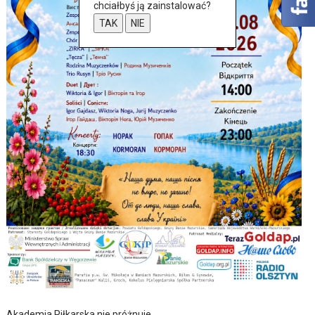
chciałbyś ją zainstalować?
TAK
NIE
Akademia Piłkarska nie próżnuje