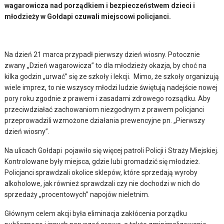
wagarowicza nad porządkiem i bezpieczeństwem dzieci i
młodzieży w Gołdapi czuwali miejscowi policjanci.
Na dzień 21 marca przypadł pierwszy dzień wiosny. Potocznie
zwany „Dzień wagarowicza” to dla młodzieży okazja, by choć na
kilka godzin „urwać” się ze szkoły i lekcji. Mimo, że szkoły organizują
wiele imprez, to nie wszyscy młodzi ludzie świętują nadejście nowej
pory roku zgodnie z prawem i zasadami zdrowego rozsądku. Aby
przeciwdziałać zachowaniom niezgodnym z prawem policjanci
przeprowadzili wzmożone działania prewencyjne pn. „Pierwszy
dzień wiosny”.
Na ulicach Gołdapi pojawiło się więcej patroli Policji i Straży Miejskiej.
Kontrolowane były miejsca, gdzie lubi gromadzić się młodzież.
Policjanci sprawdzali okolice sklepów, które sprzedają wyroby
alkoholowe, jak również sprawdzali czy nie dochodzi w nich do
sprzedaży „procentowych” napojów nieletnim.
Głównym celem akcji była eliminacja zakłócenia porządku