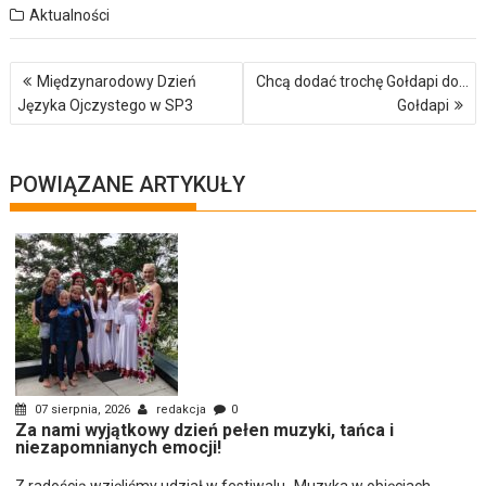
Aktualności
Nawigacja
Międzynarodowy Dzień
Chcą dodać trochę Gołdapi do…
wpisu
Języka Ojczystego w SP3
Gołdapi
POWIĄZANE ARTYKUŁY
07 sierpnia, 2026
redakcja
0
Za nami wyjątkowy dzień pełen muzyki, tańca i
niezapomnianych emocji!