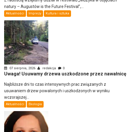
Z radością wzięliśmy udział w festiwalu „Muzyka w objęciach
natury – Augustów is the Future Festival”,...
Aktualności
Imprezy
Kultura i sztuka
07 sierpnia, 2026
redakcja
0
Uwaga! Usuwamy drzewa uszkodzone przez nawałnicę
Najbliższe dni to czas intensywnych prac związanych z
usuwaniem drzew powalonych i uszkodzonych w wyniku
wczorajszej...
Aktualności
Ekologia