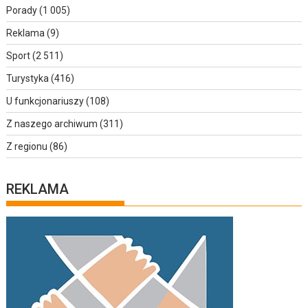
Porady
(1 005)
Reklama
(9)
Sport
(2 511)
Turystyka
(416)
U funkcjonariuszy
(108)
Z naszego archiwum
(311)
Z regionu
(86)
REKLAMA