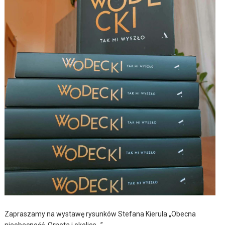
Zapraszamy na wystawę rysunków Stefana Kierula „Obecna
nieobecność. Orneta i okolice…”