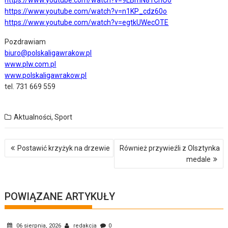
https://www.youtube.com/watch?v=n1KP_cdz60o
https://www.youtube.com/watch?v=egtkUWecOTE
Pozdrawiam
biuro@polskaligawrakow.pl
www.plw.com.pl
www.polskaligawrakow.pl
tel. 731 669 559
Aktualności
,
Sport
Nawigacja
Postawić krzyżyk na drzewie
Również przywieźli z Olsztynka
wpisu
medale
POWIĄZANE ARTYKUŁY
06 sierpnia, 2026
redakcja
0