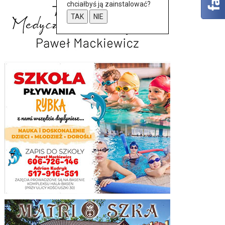
chciałbyś ją zainstalować?
TAK
NIE