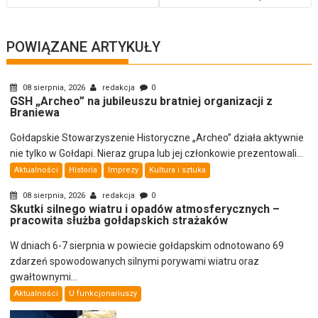
POWIĄZANE ARTYKUŁY
08 sierpnia, 2026
redakcja
0
GSH „Archeo” na jubileuszu bratniej organizacji z
Braniewa
Gołdapskie Stowarzyszenie Historyczne „Archeo” działa aktywnie
nie tylko w Gołdapi. Nieraz grupa lub jej członkowie prezentowali...
Aktualności
Historia
Imprezy
Kultura i sztuka
08 sierpnia, 2026
redakcja
0
Skutki silnego wiatru i opadów atmosferycznych –
pracowita służba gołdapskich strażaków
W dniach 6-7 sierpnia w powiecie gołdapskim odnotowano 69
zdarzeń spowodowanych silnymi porywami wiatru oraz
gwałtownymi...
Aktualności
U funkcjonariuszy