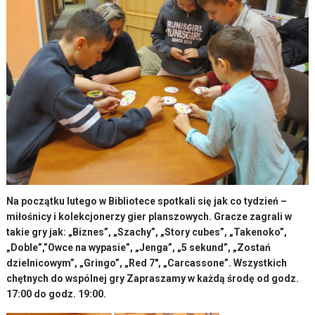
Na początku lutego w Bibliotece spotkali się jak co tydzień –
miłośnicy i kolekcjonerzy gier planszowych. Gracze zagrali w
takie gry jak: „Biznes”, „Szachy”, „Story cubes”, „Takenoko”,
„Doble”,”Owce na wypasie”, „Jenga”, „5 sekund”, „Zostań
dzielnicowym”, „Gringo”, „Red 7″, „Carcassone”. Wszystkich
chętnych do wspólnej gry Zapraszamy w każdą środę od godz.
17:00 do godz. 19:00.