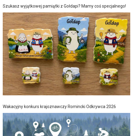
Szukasz wyjątkowej pamiątki z Gołdapi? Mamy coś specjalnego!
Wakacyjny konkurs krajoznawczy Romincki Odkrywca 2026