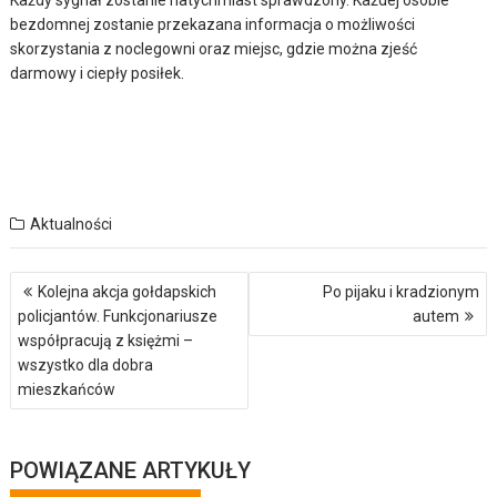
Każdy sygnał zostanie natychmiast sprawdzony. Każdej osobie
bezdomnej zostanie przekazana informacja o możliwości
skorzystania z noclegowni oraz miejsc, gdzie można zjeść
darmowy i ciepły posiłek.
Aktualności
Nawigacja
Kolejna akcja gołdapskich
Po pijaku i kradzionym
wpisu
policjantów. Funkcjonariusze
autem
współpracują z księżmi –
wszystko dla dobra
mieszkańców
POWIĄZANE ARTYKUŁY