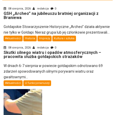
08 sierpnia, 2026
redakcja
0
GSH „Archeo” na jubileuszu bratniej organizacji z
Braniewa
Gołdapskie Stowarzyszenie Historyczne „Archeo” działa aktywnie
nie tylko w Gołdapi. Nieraz grupa lub jej członkowie prezentowali...
Aktualności
Historia
Imprezy
Kultura i sztuka
08 sierpnia, 2026
redakcja
0
Skutki silnego wiatru i opadów atmosferycznych –
pracowita służba gołdapskich strażaków
W dniach 6-7 sierpnia w powiecie gołdapskim odnotowano 69
zdarzeń spowodowanych silnymi porywami wiatru oraz
gwałtownymi...
Aktualności
U funkcjonariuszy