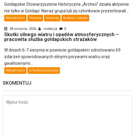
Gołdapskie Stowarzyszenie Historyczne „Archeo” działa aktywnie
nie tylko w Gołdapi. Nieraz grupa lub jej członkowie prezentowali...
Aktualności
Historia
Imprezy
Kultura i sztuka
08 sierpnia, 2026
redakcja
0
Skutki silnego wiatru i opadów atmosferycznych –
pracowita służba gołdapskich strażaków
W dniach 6-7 sierpnia w powiecie gołdapskim odnotowano 69
zdarzeń spowodowanych silnymi porywami wiatru oraz
gwałtownymi...
Aktualności
U funkcjonariuszy
SKOMENTUJ