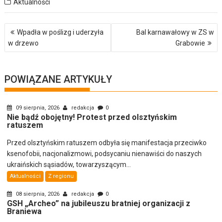
Aktualności
Nawigacja
Wpadła w poślizg i uderzyła
Bal karnawałowy w ZS w
wpisu
w drzewo
Grabowie
POWIĄZANE ARTYKUŁY
09 sierpnia, 2026
redakcja
0
Nie bądź obojętny! Protest przed olsztyńskim
ratuszem
Przed olsztyńskim ratuszem odbyła się manifestacja przeciwko
ksenofobii, nacjonalizmowi, podsycaniu nienawiści do naszych
ukraińskich sąsiadów, towarzyszącym...
Aktualności
Z regionu
08 sierpnia, 2026
redakcja
0
GSH „Archeo” na jubileuszu bratniej organizacji z
Braniewa