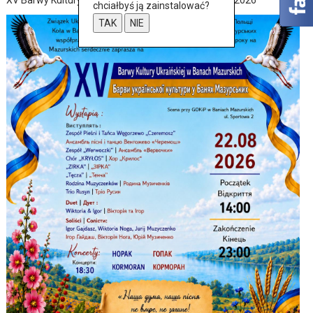
chciałbyś ją zainstalować?
TAK
NIE