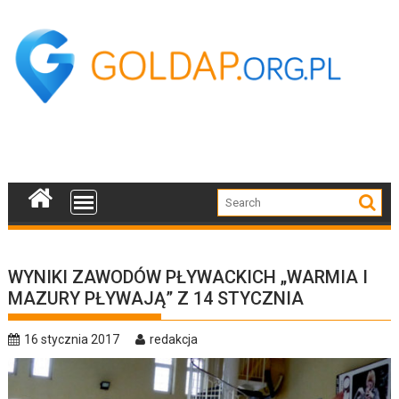
Skip
to
content
WYNIKI ZAWODÓW PŁYWACKICH „WARMIA I
MAZURY PŁYWAJĄ” Z 14 STYCZNIA
16 stycznia 2017
redakcja