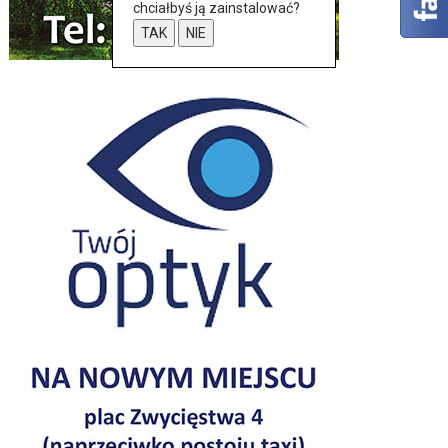
chciałbyś ją zainstalować?
TAK
NIE