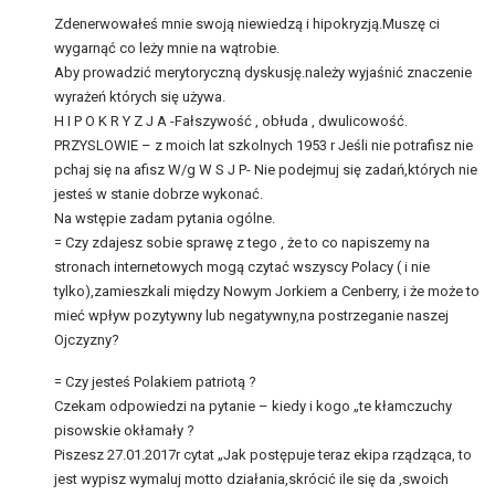
Zdenerwowałeś mnie swoją niewiedzą i hipokryzją.Muszę ci
wygarnąć co leży mnie na wątrobie.
Aby prowadzić merytoryczną dyskusję.należy wyjaśnić znaczenie
wyrażeń których się używa.
H I P O K R Y Z J A -Fałszywość , obłuda , dwulicowość.
PRZYSLOWIE – z moich lat szkolnych 1953 r Jeśli nie potrafisz nie
pchaj się na afisz W/g W S J P- Nie podejmuj się zadań,których nie
jesteś w stanie dobrze wykonać.
Na wstępie zadam pytania ogólne.
= Czy zdajesz sobie sprawę z tego , że to co napiszemy na
stronach internetowych mogą czytać wszyscy Polacy ( i nie
tylko),zamieszkali między Nowym Jorkiem a Cenberry, i że może to
mieć wpływ pozytywny lub negatywny,na postrzeganie naszej
Ojczyzny?
= Czy jesteś Polakiem patriotą ?
Czekam odpowiedzi na pytanie – kiedy i kogo „te kłamczuchy
pisowskie okłamały ?
Piszesz 27.01.2017r cytat „Jak postępuje teraz ekipa rządząca, to
jest wypisz wymaluj motto działania,skrócić ile się da ,swoich