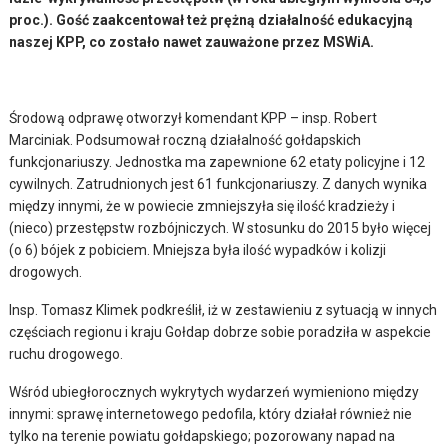
proc.). Gość zaakcentował też prężną działalność edukacyjną
naszej KPP, co zostało nawet zauważone przez MSWiA.
Środową odprawę otworzył komendant KPP – insp. Robert
Marciniak. Podsumował roczną działalność gołdapskich
funkcjonariuszy. Jednostka ma zapewnione 62 etaty policyjne i 12
cywilnych. Zatrudnionych jest 61 funkcjonariuszy. Z danych wynika
między innymi, że w powiecie zmniejszyła się ilość kradzieży i
(nieco) przestępstw rozbójniczych. W stosunku do 2015 było więcej
(o 6) bójek z pobiciem. Mniejsza była ilość wypadków i kolizji
drogowych.
Insp. Tomasz Klimek podkreślił, iż w zestawieniu z sytuacją w innych
częściach regionu i kraju Gołdap dobrze sobie poradziła w aspekcie
ruchu drogowego.
Wśród ubiegłorocznych wykrytych wydarzeń wymieniono między
innymi: sprawę internetowego pedofila, który działał również nie
tylko na terenie powiatu gołdapskiego; pozorowany napad na