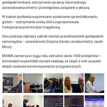
gołdapski lombard; zatrzymanie sprawcy nieumyślnego
spowodowania śmierci i przestępstwa związane z akcyzą.
W trakcie spotkania wspomniano wydarzenie sprzed kilkunastu
godzin – zatrzymanie osoby, która zaproponowała
funkcjonariuszowi korzyść majątkową.
Głos podczas odprawy zabrali również przedstawiciele gołdapskich
samorządów – wicestarosta Grażyna Senda i wiceburmistrz Jacek
Morzy.
MSWiA zamierza w ciągu roku zatrudnić około 1000 policjantów –
komendant wojewódzki wyraził nadzieję, że część z nich uzupełni
składy osobowe komend powiatów przygranicznych.