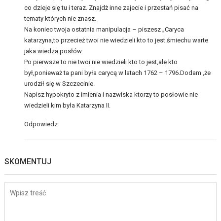
co dzieje się tu i teraz. Znajdż inne zajecie i przestań pisać na
tematy których nie znasz.
Na koniec twoja ostatnia manipulacja – piszesz „Caryca
katarzyna,to przecież twoi nie wiedzieli kto to jest.śmiechu warte
jaka wiedza posłów.
Po pierwsze to nie twoi nie wiedzieli kto to jest,ale kto
był,ponieważ ta pani była carycą w latach 1762 – 1796.Dodam ,że
urodził się w Szczecinie.
Napisz hypokryto z imienia i nazwiska ktorzy to posłowie nie
wiedzieli kim była Katarzyna II.
Odpowiedz
SKOMENTUJ