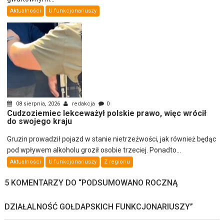
Aktualności
U funkcjonariuszy
08 sierpnia, 2026
redakcja
0
Cudzoziemiec lekceważył polskie prawo, więc wrócił
do swojego kraju
Gruzin prowadził pojazd w stanie nietrzeźwości, jak również będąc
pod wpływem alkoholu groził osobie trzeciej. Ponadto...
Aktualności
U funkcjonariuszy
Z regionu
5 KOMENTARZY DO “
PODSUMOWANO ROCZNĄ
DZIAŁALNOŚĆ GOŁDAPSKICH FUNKCJONARIUSZY
”