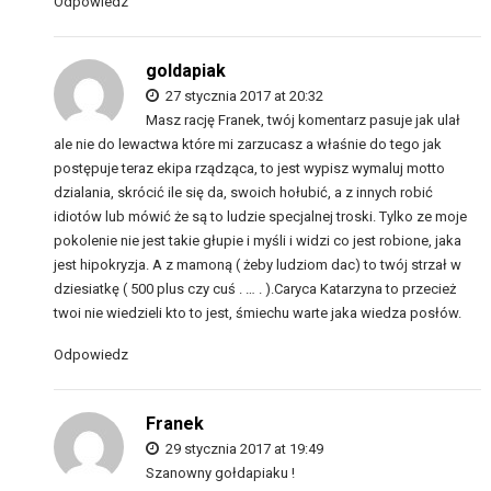
Odpowiedz
goldapiak
27 stycznia 2017 at 20:32
Masz rację Franek, twój komentarz pasuje jak ulał
ale nie do lewactwa które mi zarzucasz a właśnie do tego jak
postępuje teraz ekipa rządząca, to jest wypisz wymaluj motto
dzialania, skrócić ile się da, swoich hołubić, a z innych robić
idiotów lub mówić że są to ludzie specjalnej troski. Tylko ze moje
pokolenie nie jest takie głupie i myśli i widzi co jest robione, jaka
jest hipokryzja. A z mamoną ( żeby ludziom dac) to twój strzał w
dziesiatkę ( 500 plus czy cuś . … . ).Caryca Katarzyna to przecież
twoi nie wiedzieli kto to jest, śmiechu warte jaka wiedza posłów.
Odpowiedz
Franek
29 stycznia 2017 at 19:49
Szanowny gołdapiaku !