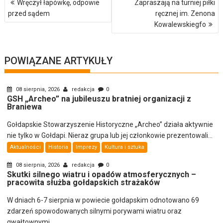
Wręczył łapówkę, odpowie
Zapraszają na turniej piłki
wpisu
przed sądem
ręcznej im. Zenona
Kowalewskiegfo
POWIĄZANE ARTYKUŁY
08 sierpnia, 2026
redakcja
0
GSH „Archeo” na jubileuszu bratniej organizacji z
Braniewa
Gołdapskie Stowarzyszenie Historyczne „Archeo” działa aktywnie
nie tylko w Gołdapi. Nieraz grupa lub jej członkowie prezentowali...
Aktualności
Historia
Imprezy
Kultura i sztuka
08 sierpnia, 2026
redakcja
0
Skutki silnego wiatru i opadów atmosferycznych –
pracowita służba gołdapskich strażaków
W dniach 6-7 sierpnia w powiecie gołdapskim odnotowano 69
zdarzeń spowodowanych silnymi porywami wiatru oraz
gwałtownymi...