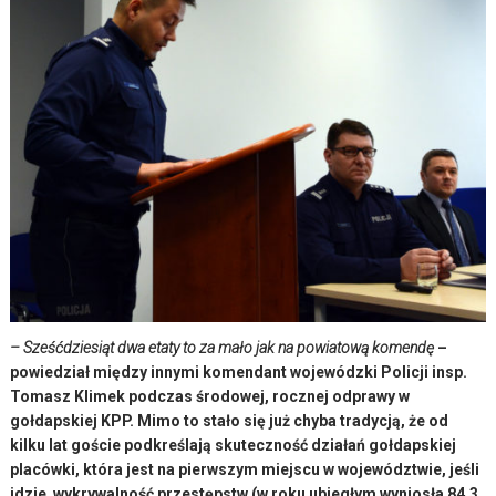
– Sześćdziesiąt dwa etaty to za mało jak na powiatową komendę
–
powiedział między innymi komendant wojewódzki Policji insp.
Tomasz Klimek podczas środowej, rocznej odprawy w
gołdapskiej KPP. Mimo to stało się już chyba tradycją, że od
kilku lat goście podkreślają skuteczność działań gołdapskiej
placówki, która jest na pierwszym miejscu w województwie, jeśli
idzie wykrywalność przestępstw (w roku ubiegłym wyniosła 84,3