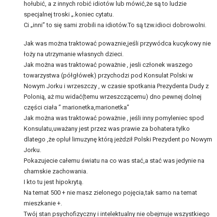
hołubić, a z innych robić idiotów lub mówić,że są to ludzie
specjalnej troski „.koniec cytatu.
Ci „inni” to się sami zrobili na idiotów.To są tzw.idioci dobrowolni.
Jak was można traktować powaznie,jeśli przywódca kucykowy nie
łoży na utrzymanie własnych dzieci.
Jak można was traktować poważnie , jesli członek waszego
towarzystwa (półgłówek) przychodzi pod Konsulat Polski w
Nowym Jorku i wrzeszczy , w czasie spotkania Prezydenta Dudy z
Polonią, aż mu widać(temu wrzeszczącemu) dno pewnej dolnej
części ciała ” marionetka,marionetka”
Jak można was traktować poważnie , jeśli inny pomyleniec spod
Konsulatu,uważany jest przez was prawie za bohatera tylko
dlatego ,że opluł limuzynę którą jeżdził Polski Prezydent po Nowym
Jorku.
Pokazujecie całemu światu na co was stać,a stać was jedynie na
chamskie zachowania.
I kto tu jest hipokrytą.
Na temat 500 + nie masz zielonego pojęcia,tak samo na temat
mieszkanie +.
Twój stan psychofizyczny i intelektualny nie obejmuje wszystkiego