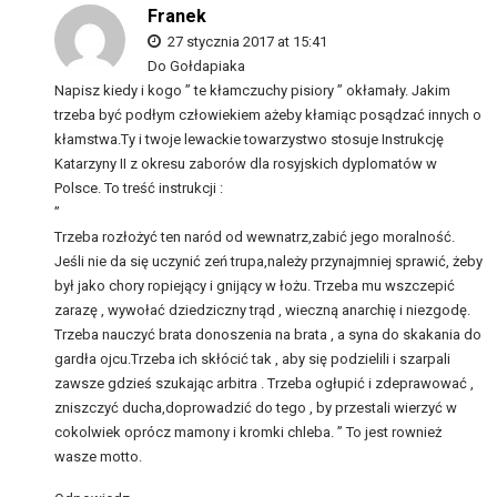
Franek
27 stycznia 2017 at 15:41
Do Gołdapiaka
Napisz kiedy i kogo ” te kłamczuchy pisiory ” okłamały. Jakim
trzeba być podłym człowiekiem ażeby kłamiąc posądzać innych o
kłamstwa.Ty i twoje lewackie towarzystwo stosuje Instrukcję
Katarzyny II z okresu zaborów dla rosyjskich dyplomatów w
Polsce. To treść instrukcji :
”
Trzeba rozłożyć ten naród od wewnatrz,zabić jego moralność.
Jeśli nie da się uczynić zeń trupa,należy przynajmniej sprawić, żeby
był jako chory ropiejący i gnijący w łożu. Trzeba mu wszczepić
zarazę , wywołać dziedziczny trąd , wieczną anarchię i niezgodę.
Trzeba nauczyć brata donoszenia na brata , a syna do skakania do
gardła ojcu.Trzeba ich skłócić tak , aby się podzielili i szarpali
zawsze gdzieś szukając arbitra . Trzeba ogłupić i zdeprawować ,
zniszczyć ducha,doprowadzić do tego , by przestali wierzyć w
cokolwiek oprócz mamony i kromki chleba. ” To jest rownież
wasze motto.