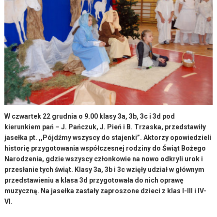
W czwartek 22 grudnia o 9.00 klasy 3a, 3b, 3c i 3d pod
kierunkiem pań – J. Pańczuk, J. Pień i B. Trzaska, przedstawiły
jasełka pt. ,,Pójdźmy wszyscy do stajenki”. Aktorzy opowiedzieli
historię przygotowania współczesnej rodziny do Świąt Bożego
Narodzenia, gdzie wszyscy członkowie na nowo odkryli urok i
przesłanie tych świąt. Klasy 3a, 3b i 3c wzięły udział w głównym
przedstawieniu a klasa 3d przygotowała do nich oprawę
muzyczną. Na jasełka zastały zaproszone dzieci z klas I-III i IV-
VI.