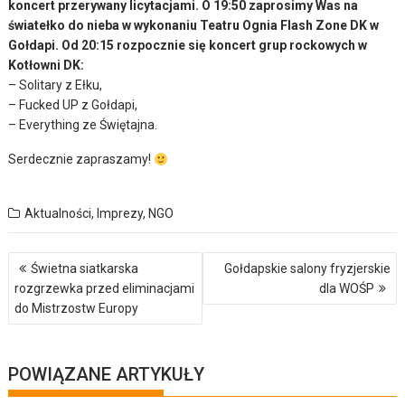
koncert przerywany licytacjami. O 19:50 zaprosimy Was na
światełko do nieba w wykonaniu Teatru Ognia Flash Zone DK w
Gołdapi. Od 20:15 rozpocznie się koncert grup rockowych w
Kotłowni DK:
– Solitary z Ełku,
– Fucked UP z Gołdapi,
– Everything ze Świętajna.
Serdecznie zapraszamy!
Aktualności
,
Imprezy
,
NGO
Nawigacja
Świetna siatkarska
Gołdapskie salony fryzjerskie
wpisu
rozgrzewka przed eliminacjami
dla WOŚP
do Mistrzostw Europy
POWIĄZANE ARTYKUŁY