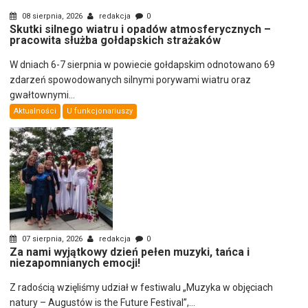
08 sierpnia, 2026
redakcja
0
Skutki silnego wiatru i opadów atmosferycznych –
pracowita służba gołdapskich strażaków
W dniach 6-7 sierpnia w powiecie gołdapskim odnotowano 69
zdarzeń spowodowanych silnymi porywami wiatru oraz
gwałtownymi...
Aktualności
U funkcjonariuszy
07 sierpnia, 2026
redakcja
0
Za nami wyjątkowy dzień pełen muzyki, tańca i
niezapomnianych emocji!
Z radością wzięliśmy udział w festiwalu „Muzyka w objęciach
natury – Augustów is the Future Festival”,...