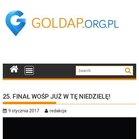
Skip
to
content
25. FINAŁ WOŚP JUŻ W TĘ NIEDZIELĘ!
9 stycznia 2017
redakcja