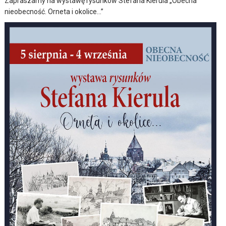
Zapraszamy na wystawę rysunków Stefana Kierula „Obecna
nieobecność. Orneta i okolice…”