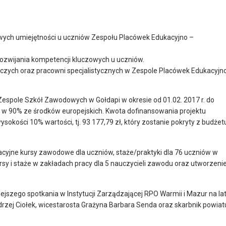
wych umiejętności u uczniów Zespołu Placówek Edukacyjno –
rozwijania kompetencji kluczowych u uczniów.
zych oraz pracowni specjalistycznych w Zespole Placówek Edukacyjn
espole Szkół Zawodowych w Gołdapi w okresie od 01.02. 2017 r. do
ędą w 90% ze środków europejskich. Kwota dofinansowania projektu
okości 10% wartości, tj. 93 177,79 zł, który zostanie pokryty z budżet
cyjne kursy zawodowe dla uczniów, staże/praktyki dla 76 uczniów w
sy i staże w zakładach pracy dla 5 nauczycieli zawodu oraz utworzeni
szego spotkania w Instytucji Zarządzającej RPO Warmii i Mazur na la
ndrzej Ciołek, wicestarosta Grażyna Barbara Senda oraz skarbnik powiat