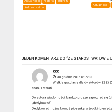
Aktualności
Historia
Imprezy
Aktualności
Kultura i sztuka
JEDEN KOMENTARZ DO “
ZE STAROSTWA: DWIE
xxx
30 grudnia 2016 at 09:13
Wielkie gratulacje dla dyrektorów ZSZ i 
czasu i starań.
Do autora wiadomości: bardzo proszę zapoznać się (c
„dedykować”.
Dedykować można komuś piosenkę, a środki (pieniądze