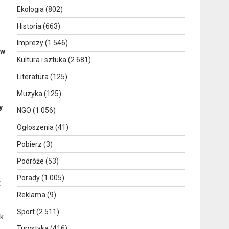
Ekologia
(802)
Historia
(663)
Imprezy
(1 546)
 w
Kultura i sztuka
(2 681)
Literatura
(125)
Muzyka
(125)
y
NGO
(1 056)
Ogłoszenia
(41)
Pobierz
(3)
Podróże
(53)
Porady
(1 005)
t
Reklama
(9)
Sport
(2 511)
ek
Turystyka
(416)