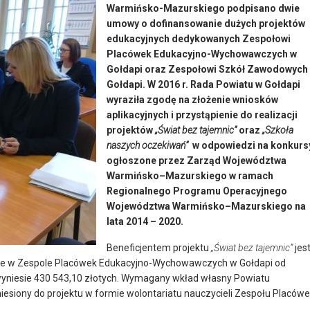
Warmińsko-Mazurskiego podpisano dwie
umowy o dofinansowanie dużych projektów
edukacyjnych dedykowanych Zespołowi
Placówek Edukacyjno-Wychowawczych w
Gołdapi oraz Zespołowi Szkół Zawodowych
Gołdapi. W 2016 r. Rada Powiatu w Gołdapi
wyraziła zgodę na złożenie wniosków
aplikacyjnych i przystąpienie do realizacji
projektów
„Świat bez tajemnic”
oraz
„Szkoła
naszych oczekiwań”
w odpowiedzi na konkurs
ogłoszone przez Zarząd Województwa
Warmińsko–Mazurskiego w ramach
Regionalnego Programu Operacyjnego
Województwa Warmińsko–Mazurskiego na
lata 2014 – 2020.
Beneficjentem projektu
„Świat bez tajemnic”
jes
dzie w Zespole Placówek Edukacyjno-Wychowawczych w Gołdapi od
u wyniesie 430 543,10 złotych. Wymagany wkład własny Powiatu
iesiony do projektu w formie wolontariatu nauczycieli Zespołu Placów