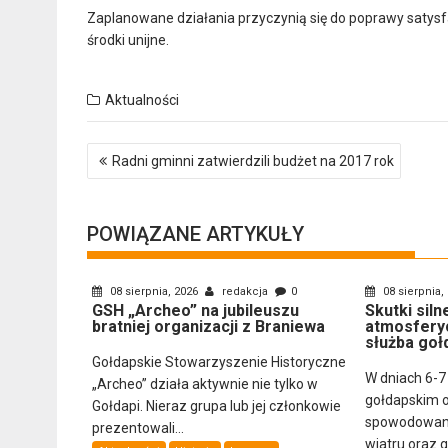
Zaplanowane działania przyczynią się do poprawy satys
środki unijne.
Aktualności
Nawigacja
Radni gminni zatwierdzili budżet na 2017 rok
wpisu
POWIĄZANE ARTYKUŁY
08 sierpnia, 2026
redakcja
0
08 sierpnia,
GSH „Archeo” na jubileuszu
Skutki sil
bratniej organizacji z Braniewa
atmosfery
służba goł
Gołdapskie Stowarzyszenie Historyczne
W dniach 6-7
„Archeo” działa aktywnie nie tylko w
gołdapskim 
Gołdapi. Nieraz grupa lub jej członkowie
spowodowany
prezentowali...
wiatru oraz 