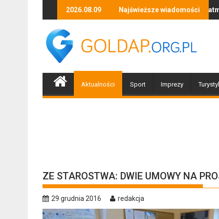
Skip
niej organizacji z Braniewa
Skutki silnego wiatru i opadów atmosferycznych – p
2026.08.09
Najświeższe wiadomości
Cudzoz
to
content
Aktualności
Sport
Imprezy
Turysty
ZE STAROSTWA: DWIE UMOWY NA PRO
29 grudnia 2016
redakcja