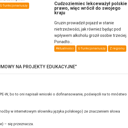
Cudzoziemiec lekceważył polskie
U funkcjonariuszy
prawo, więc wrócił do swojego
kraju
Gruzin prowadził pojazd w stanie
nietrzeźwości, jak również będąc pod
wpływem alkoholu groził osobie trzeciej.
Ponadto...
Aktualności
U funkcjonariuszy
Z regionu
 UMOWY NA PROJEKTY EDUKACYJNE
”
ZPE-W, bo to oni napisali wnioski o dofinansowanie, poświęcili na to mnóstwo
hoćby w internetowym słowniku języka polskiego) ze znaczeniem słowa
) – się przeznacza.