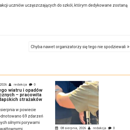
fakcji uczniów uczęszczających do szkół, którym dedykowane zostaną
Chyba nawet organizatorzy się tego nie spodziewali
 2026
redakcja
0
nego wiatru i opadów
cznych – pracowita
dapskich strażaków
 sierpnia w powiecie
odnotowano 69 zdarzeń
ch silnymi porywami
08 sierpnia, 2026
redakcja
0
gwałtownymi...