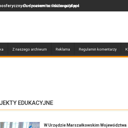
racowita służba gołdapskich strażaków
iemiec lekceważył polskie prawo, więc wrócił do swojego kraju
Za nami wyjątkowy dzień pe
ka
Z naszego archiwum
Reklama
Regulamin komentarzy
K
JEKTY EDUKACYJNE
W Urzędzie Marszałkowskim Województwa