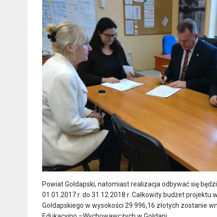
Powiat Gołdapski, natomiast realizacja odbywać się bę
01.01.2017 r. do 31.12.2018 r. Całkowity budżet projekt
Gołdapskiego w wysokości 29 996,16 złotych zostanie wn
Edukacyjno –Wychowawczych w Gołdapi.