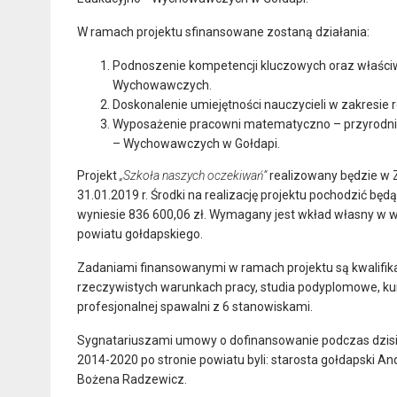
W ramach projektu sfinansowane zostaną działania:
Podnoszenie kompetencji kluczowych oraz właści
Wychowawczych.
Doskonalenie umiejętności nauczycieli w zakresie 
Wyposażenie pracowni matematyczno – przyrodnic
– Wychowawczych w Gołdapi.
Projekt
„Szkoła naszych oczekiwań”
realizowany będzie w Z
31.01.2019 r. Środki na realizację projektu pochodzić b
wyniesie 836 600,06 zł. Wymagany jest wkład własny w wys
powiatu gołdapskiego.
Zadaniami finansowanymi w ramach projektu są kwalifika
rzeczywistych warunkach pracy, studia podyplomowe, kur
profesjonalnej spawalni z 6 stanowiskami.
Sygnatariuszami umowy o dofinansowanie podczas dzisiej
2014-2020 po stronie powiatu byli: starosta gołdapski A
Bożena Radzewicz.