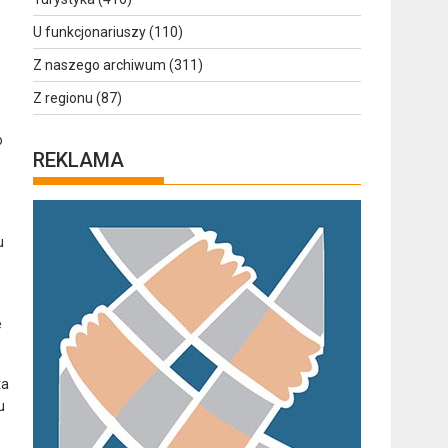
U funkcjonariuszy
(110)
Z naszego archiwum
(311)
Z regionu
(87)
o
REKLAMA
u
e
ta
u