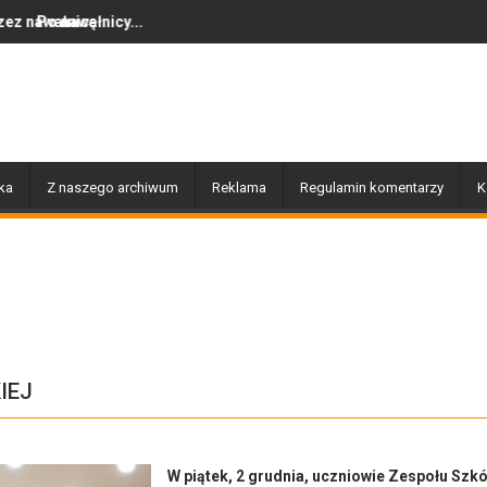
Dziś w Gołdapi około 16:30
ka
Z naszego archiwum
Reklama
Regulamin komentarzy
K
IEJ
W piątek, 2 grudnia, uczniowie Zespołu Szkó