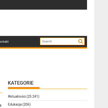
Zapraszamy mieszkańców Gołdapi i okolic na spotkanie z
Za nami wyj
ontakt
KATEGORIE
Aktualności
(25 241)
Edukacja
(206)
ł