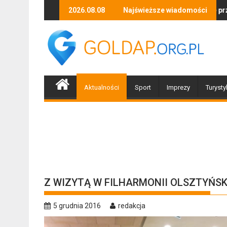
Skip
ańca i niezapomnianych emocji!
Uwaga! Usuwamy drzewa uszkodzone przez nawałnicę
2026.08.08
Najświeższe wiadomości
Po nawałnicy...
to
content
Aktualności
Sport
Imprezy
Turysty
Z WIZYTĄ W FILHARMONII OLSZTYŃSK
5 grudnia 2016
redakcja