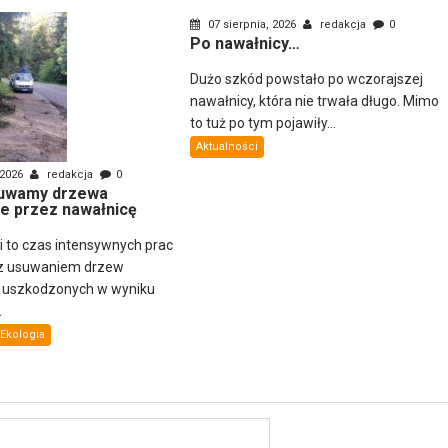
07 sierpnia, 2026
redakcja
0
Po nawałnicy…
Dużo szkód powstało po wczorajszej
nawałnicy, która nie trwała długo. Mimo
to tuż po tym pojawiły...
Aktualności
 2026
redakcja
0
uwamy drzewa
e przez nawałnicę
ni to czas intensywnych prac
z usuwaniem drzew
i uszkodzonych w wyniku
.
Ekologia