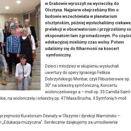
w Grabowie wyruszyli na wycieczkę do
Olsztyna. Najpierw obejrzeliśmy film o
budowie wszechświata w planetarium
olsztyńskim, później wysłuchaliśmy ciekawe
prelekcji w obserwatorium i przyjrzeliśmy si
eksponatom tam zgromadzonym. Po częśc
edukacyjnej mieliśmy czas wolny. Potem
udaliśmy się do filharmonii na koncert
symfoniczny.
Dzieci i młodzież w skupieniu wysłuchali
uwertury do opery Ignacego Feliksa
Dobrzyńskiego Monbar, czyli Flibustierowie op.
30” na orkiestrę symfoniczną, Koncertu
wiolonczelowego a – moll op. 33 Camilla Saint
ie, na wiolonczelę i orkiestrę op. 47 Maxa Brucha, II Symfonię h-moll
przejmości Kuratorium Oświaty w Olszynie i dyrekcji Warmińsko –
ram „Edukacja muzyczna”. Serdecznie dziękujemy za umożliwienie