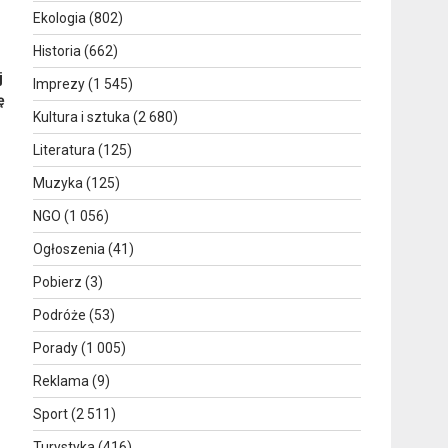
Ekologia
(802)
Historia
(662)
j
Imprezy
(1 545)
ę
Kultura i sztuka
(2 680)
i
Literatura
(125)
Muzyka
(125)
NGO
(1 056)
Ogłoszenia
(41)
Pobierz
(3)
-
Podróże
(53)
Porady
(1 005)
Reklama
(9)
Sport
(2 511)
Turystyka
(416)