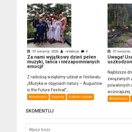
07 sierpnia, 2026
redakcja
0
07 sierpnia,
Za nami wyjątkowy dzień pełen
Uwaga! Us
muzyki, tańca i niezapomnianych
uszkodzon
emocji!
Najbliższe d
Z radością wzięliśmy udział w festiwalu
związanych 
„Muzyka w objęciach natury – Augustów
powalonych 
is the Future Festival”,...
wczorajszej..
Aktualności
Imprezy
Kultura i sztuka
Aktualności
SKOMENTUJ