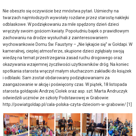
Nie obeszło się oczywiście bez mnóstwa pytań. Uśmiechy na
twarzach najmłodszych wywołały rozdane przez starostę naklejki
odblaskowe. W podziękowaniu za mile spędzony dzień dzieci
wręczyły swoim gościom kwiaty. Popołudniu bajek o prawidłowym
zachowaniu na drodze wysłuchali z zainteresowaniem
wychowankowie Domu Św. Faustyny – „Nie lękajcie się” w Gołdapi. W
kameralnej, ciepłej atmosferze, skupione dzieci zgłębiały swoją
wiedzę na temat przestrzegania zasad ruchu drogowego oraz
okazywania wzajemnej życzliwości użytkowników dróg. Na koniec
spotkania starosta wręczył małym słuchaczom zakładki do książek
i odblaski. Sam został obdarowany podziękowaniami za
zaangażowanie w akcję i poświęcony czas. W piątek, 18 listopada
starosta gołdapski Andrzej Ciołek oraz asp. szt. Marta Andruczyk
odwiedzili uczniów ze szkoły Podstawowej w Grabowie:
http://powiatgoldap.pl/cala-polska-czyta-dzieciom-w-grabowie/ [1]