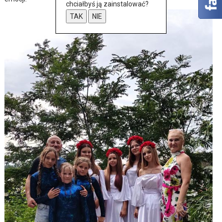
chciałbyś ją zainstalować?
TAK
NIE