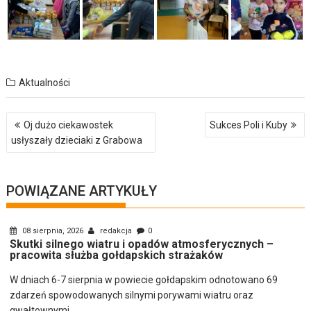
Aktualności
Nawigacja
Oj dużo ciekawostek
Sukces Poli i Kuby
wpisu
usłyszały dzieciaki z Grabowa
POWIĄZANE ARTYKUŁY
08 sierpnia, 2026
redakcja
0
Skutki silnego wiatru i opadów atmosferycznych –
pracowita służba gołdapskich strażaków
W dniach 6-7 sierpnia w powiecie gołdapskim odnotowano 69
zdarzeń spowodowanych silnymi porywami wiatru oraz
gwałtownymi...