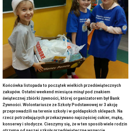
Końcówka listopada to początek wielkich przedświątecznych
zakupów. Ostatni weekend miesiąca minął pod znakiem
świątecznej zbiórki żywności, której organizatorem był Bank
Żywności. Wolontariusze ze Szkoły Podstawowej nr 3 akcję
przeprowadzili na terenie szkoły i w gołdapskich sklepach. Na
rzecz potrzebujących przekazywano najczęściej cukier, mąkę,
konserwy i słodycze. Cieszymy się, że w ten sposób wiele rodzin
otrzyma od naszej szkoły przedświąteczne wsparcie.