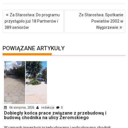
Nawigacja
Za Starostwa: Do programu
Ze Starostwa: Spotkanie
wpisu
przystąpiło już 18 Partnerów i
Powiatów 2002 w
389 seniorów
Węgorzewie
POWIĄZANE ARTYKUŁY
06 sierpnia, 2026
redakcja
0
Dobiegły końca prace związane z przebudową i
budową chodnika na ulicy Żeromskiego
W ramach inwestycji przebudowano i wybudowano chodnik,