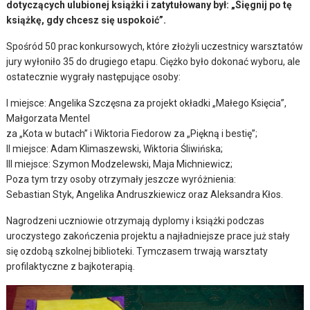
dotyczących ulubionej książki i zatytułowany był: „Sięgnij po tę
książkę, gdy chcesz się uspokoić”.
Spośród 50 prac konkursowych, które złożyli uczestnicy warsztatów
jury wyłoniło 35 do drugiego etapu. Ciężko było dokonać wyboru, ale
ostatecznie wygrały następujące osoby:
I miejsce: Angelika Szczęsna za projekt okładki „Małego Księcia”,
Małgorzata Mentel
za „Kota w butach” i Wiktoria Fiedorow za „Piękną i bestię”;
II miejsce: Adam Klimaszewski, Wiktoria Śliwińska;
III miejsce: Szymon Modzelewski, Maja Michniewicz;
Poza tym trzy osoby otrzymały jeszcze wyróżnienia:
Sebastian Styk, Angelika Andruszkiewicz oraz Aleksandra Kłos.
Nagrodzeni uczniowie otrzymają dyplomy i książki podczas
uroczystego zakończenia projektu a najładniejsze prace już stały
się ozdobą szkolnej biblioteki. Tymczasem trwają warsztaty
profilaktyczne z bajkoterapią.