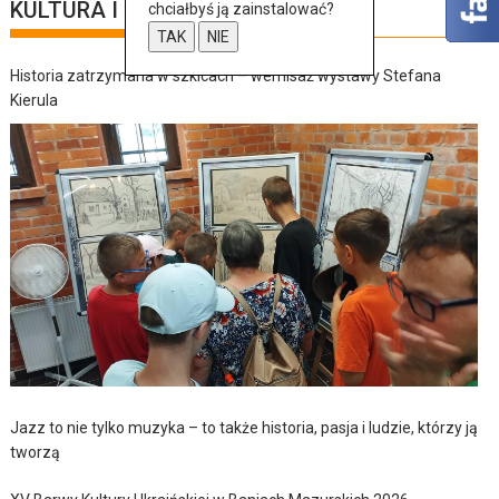
KULTURA I SZTUKA
chciałbyś ją zainstalować?
TAK
NIE
Historia zatrzymana w szkicach – wernisaż wystawy Stefana
Kierula
Jazz to nie tylko muzyka – to także historia, pasja i ludzie, którzy ją
tworzą