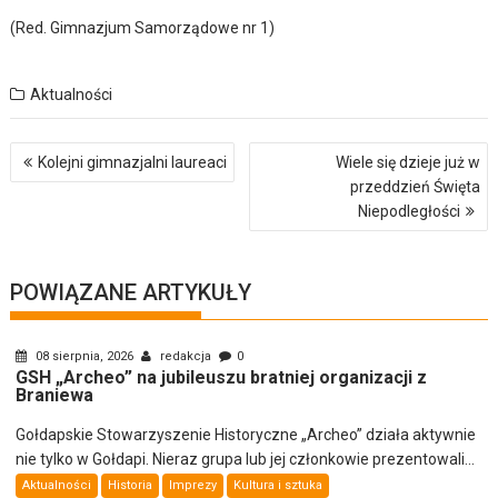
(Red. Gimnazjum Samorządowe nr 1)
Aktualności
Nawigacja
Kolejni gimnazjalni laureaci
Wiele się dzieje już w
wpisu
przeddzień Święta
Niepodległości
POWIĄZANE ARTYKUŁY
08 sierpnia, 2026
redakcja
0
GSH „Archeo” na jubileuszu bratniej organizacji z
Braniewa
Gołdapskie Stowarzyszenie Historyczne „Archeo” działa aktywnie
nie tylko w Gołdapi. Nieraz grupa lub jej członkowie prezentowali...
Aktualności
Historia
Imprezy
Kultura i sztuka