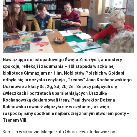
Nawiązując do listopadowego Święta Zmarłych, atmosfery
spokoju, refleksji i zadumania – 10listopada w szkolnej
bibliotece Gimnazjum nr 1 im. Noblistów Polskich w Gołdapi
odbyła się uroczysta recytacja „Trenów” Jana Kochanowskiego.
Uczniowie z klasy 3s, 2g, 2d, 2b, 2e i 3e przy palących się
świeczkach i portretach upamiętniających Urszulkę
Kochanowską deklamowali treny. Pani dyrektor Bożena
Kalinowska również włączyła się w czytanie ,tak więc
rozpoczęliśmy spotkanie najbardziej znanym utworem poety –
Trenem VIII.
Komisja w składzie: Małgorzata Obara i Ewa Jurkiewicz po