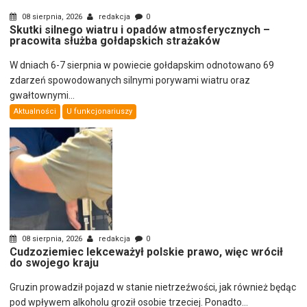
08 sierpnia, 2026
redakcja
0
Skutki silnego wiatru i opadów atmosferycznych –
pracowita służba gołdapskich strażaków
W dniach 6-7 sierpnia w powiecie gołdapskim odnotowano 69
zdarzeń spowodowanych silnymi porywami wiatru oraz
gwałtownymi...
Aktualności
U funkcjonariuszy
08 sierpnia, 2026
redakcja
0
Cudzoziemiec lekceważył polskie prawo, więc wrócił
do swojego kraju
Gruzin prowadził pojazd w stanie nietrzeźwości, jak również będąc
pod wpływem alkoholu groził osobie trzeciej. Ponadto...