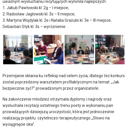
uważnym wysłuchaniu recytujących wyłoniła najlepszych:
1. Jakub Pawłowski kl. 2g – I miejsce;
2. Radosław Jagłowski kl. 3s – II miejsce;
3. Martyna Wojdylak kl. 2e i Natalia Grażulis kl. 3e – III miejsce;
Sebastian Styk kl. 3s – wyróżnienie.
Przemijanie skłania ku refleksji nad celem życia, dlatego też konkurs
został poprzedzony warsztatem profilaktycznym na temat: „Jak
bezpiecznie żyć?” prowadzonym przez organizatorki.
Na zakończenie młodzież otrzymała dyplomy i nagrody oraz
wysłuchała recytacji ostatniego trenu poety w wykonaniu pań
prowadzących dzisiejszą uroczystość, która jest jednocześnie
realizacją projektu: czytelniczo-terapeutycznego „Słowo na
wyciągnięcie oka”.