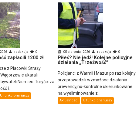
 2026
redakcja
0
05 sierpnia, 2026
redakcja
0
ść zapłacili 1200 zł
Piłeś? Nie jedź! Kolejne policyjne
działania „Trzeźwość”
sze z Placówki Straży
Policjanci z Warmii i Mazur po raz kolejny
 Węgorzewie ukarali
przeprowadzili wzmożone działania
ywateli Niemiec. Turyści za
prewencyjno-kontrolne ukierunkowane
ść i...
na wyeliminowanie z...
U funkcjonariuszy
Aktualności
U funkcjonariuszy