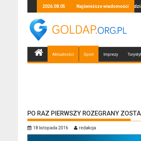
Skip
Piłeś? Nie jedź! Kolejne policyjne działania „Trzeźwość
2026.08.05
Najświeższe wiadomości
Jazz to n
to
content
Aktualności
Sport
Imprezy
Turysty
PO RAZ PIERWSZY ROZEGRANY ZOSTA
18 listopada 2016
redakcja