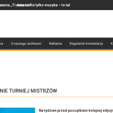
”
ie tylko muzyka – to także historia, pasja i ludzie, którzy ją tworzą
Awanturowała się podczas inte
ka
Z naszego archiwum
Reklama
Regulamin komentarzy
K
NIE TURNIEJ MISTRZÓW
Na tydzień przed początkiem kolejnej edycji