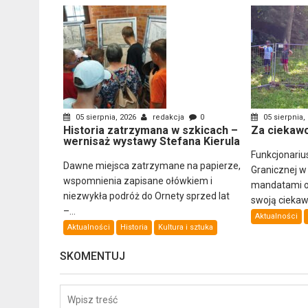
05 sierpnia, 2026
redakcja
0
05 sierpnia,
Historia zatrzymana w szkicach –
Za ciekawo
wernisaż wystawy Stefana Kierula
Funkcjonariu
Dawne miejsca zatrzymane na papierze,
Granicznej w
wspomnienia zapisane ołówkiem i
mandatami ob
niezwykła podróż do Ornety sprzed lat
swoją ciekawo
–...
Aktualności
Aktualności
Historia
Kultura i sztuka
SKOMENTUJ