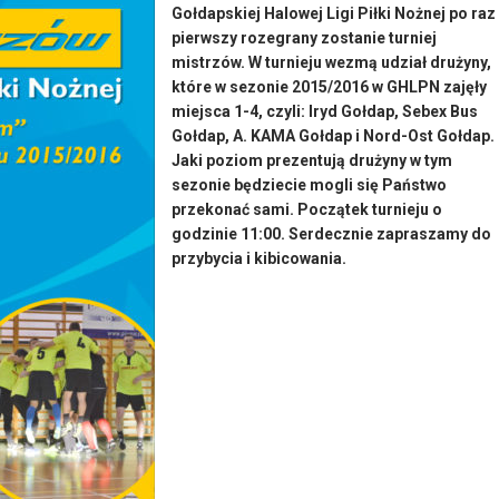
Gołdapskiej Halowej Ligi Piłki Nożnej po raz
pierwszy rozegrany zostanie turniej
mistrzów. W turnieju wezmą udział drużyny,
które w sezonie 2015/2016 w GHLPN zajęły
miejsca 1-4, czyli: Iryd Gołdap, Sebex Bus
Gołdap, A. KAMA Gołdap i Nord-Ost Gołdap.
Jaki poziom prezentują drużyny w tym
sezonie będziecie mogli się Państwo
przekonać sami. Początek turnieju o
godzinie 11:00. Serdecznie zapraszamy do
przybycia i kibicowania.