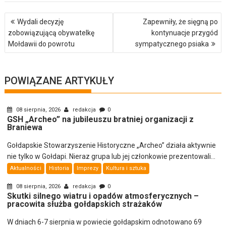
Nawigacja
Wydali decyzję
Zapewniły, że sięgną po
wpisu
zobowiązującą obywatelkę
kontynuacje przygód
Mołdawii do powrotu
sympatycznego psiaka
POWIĄZANE ARTYKUŁY
08 sierpnia, 2026
redakcja
0
GSH „Archeo” na jubileuszu bratniej organizacji z
Braniewa
Gołdapskie Stowarzyszenie Historyczne „Archeo” działa aktywnie
nie tylko w Gołdapi. Nieraz grupa lub jej członkowie prezentowali...
Aktualności
Historia
Imprezy
Kultura i sztuka
08 sierpnia, 2026
redakcja
0
Skutki silnego wiatru i opadów atmosferycznych –
pracowita służba gołdapskich strażaków
W dniach 6-7 sierpnia w powiecie gołdapskim odnotowano 69