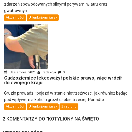
zdarzeń spowodowanych silnymi porywami wiatru oraz
gwałtownymi...
Aktualności
U funkcjonariuszy
08 sierpnia, 2026
redakcja
0
Cudzoziemiec lekceważył polskie prawo, więc wrócił
do swojego kraju
Gruzin prowadził pojazd w stanie nietrzeźwości, jak również będąc
pod wpływem alkoholu groził osobie trzeciej. Ponadto...
Aktualności
U funkcjonariuszy
Z regionu
2 KOMENTARZY DO “
KOTYLIONY NA ŚWIĘTO