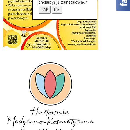
chciałbyś ją zainstalować?
TAK
NIE