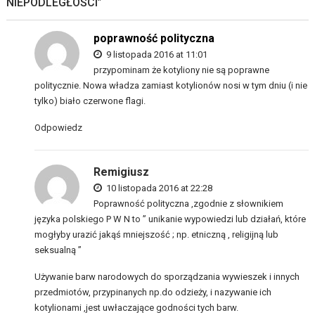
NIEPODLEGŁOŚCI
”
poprawność polityczna
9 listopada 2016 at 11:01
przypominam że kotyliony nie są poprawne
politycznie. Nowa władza zamiast kotylionów nosi w tym dniu (i nie
tylko) biało czerwone flagi.
Odpowiedz
Remigiusz
10 listopada 2016 at 22:28
Poprawność polityczna ,zgodnie z słownikiem
języka polskiego P W N to ” unikanie wypowiedzi lub działań, które
mogłyby urazić jakąś mniejszość ; np. etniczną , religijną lub
seksualną ”
Używanie barw narodowych do sporządzania wywieszek i innych
przedmiotów, przypinanych np.do odzieży, i nazywanie ich
kotylionami ,jest uwłaczające godności tych barw.