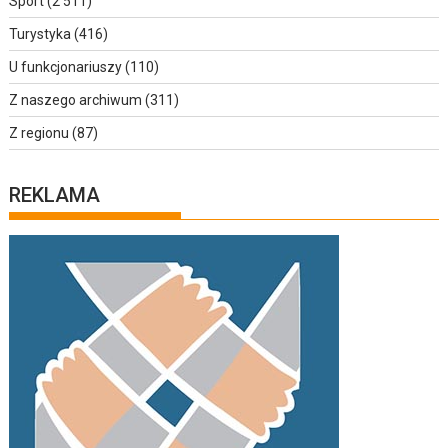
Sport
(2 511)
Turystyka
(416)
U funkcjonariuszy
(110)
Z naszego archiwum
(311)
Z regionu
(87)
REKLAMA