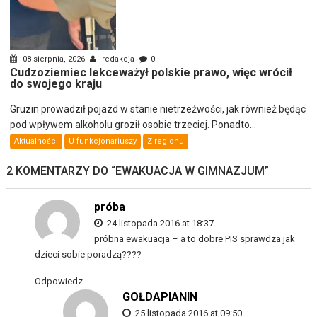
08 sierpnia, 2026
redakcja
0
Cudzoziemiec lekceważył polskie prawo, więc wrócił
do swojego kraju
Gruzin prowadził pojazd w stanie nietrzeźwości, jak również będąc
pod wpływem alkoholu groził osobie trzeciej. Ponadto...
Aktualności
U funkcjonariuszy
Z regionu
2 KOMENTARZY DO “
EWAKUACJA W GIMNAZJUM
”
próba
24 listopada 2016 at 18:37
próbna ewakuacja – a to dobre PIS sprawdza jak
dzieci sobie poradzą????
Odpowiedz
GOŁDAPIANIN
25 listopada 2016 at 09:50