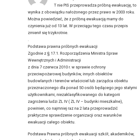
T nie PIS przeprowadza próbną ewakuację, to
wynika z obowiązku nałożonego przez prawo w 2003 roku.
Można powiedzieć, że z próbną ewakuacją mamy do
czynienia już od 13 lat. W przeciągu tego czasu przepis
zmienił się trzykrotnie.
.
Podstawa prawna próbnych ewakuacji
Zgodnie z § 17.1. Rozporządzenia Ministra Spraw
Wewnętrznych i Administracji
z dnia 7 czerwca 2010 r. w sprawie ochrony
przeciwpożarowej budynków, innych obiektów
budowlanych i terenów właściciel lub zarządca obiektu
przeznaczonego dla ponad 50 osób będącego jego stałymi
użytkownikami, niezaklasyfikowanego do kategorii
zagrożenia ludzi ZL IV ( ZL IV – budynki mieszkalne),
powinien, co najmniej raz na 2 lata przeprowadzić
praktyczne sprawdzenie organizacji oraz warunków
ewakuacji całego obiektu.
Podstawa Prawna próbnych ewakuacji szkół, akademików,