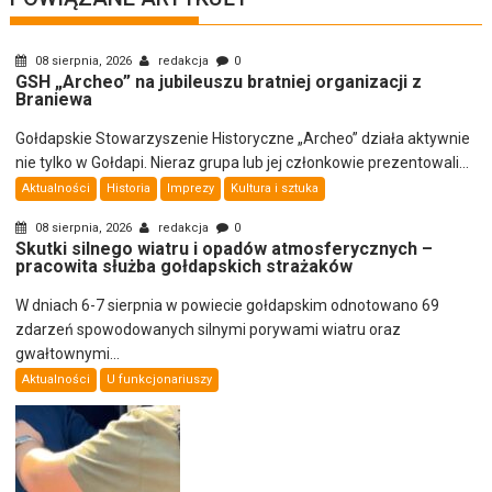
08 sierpnia, 2026
redakcja
0
GSH „Archeo” na jubileuszu bratniej organizacji z
Braniewa
Gołdapskie Stowarzyszenie Historyczne „Archeo” działa aktywnie
nie tylko w Gołdapi. Nieraz grupa lub jej członkowie prezentowali...
Aktualności
Historia
Imprezy
Kultura i sztuka
08 sierpnia, 2026
redakcja
0
Skutki silnego wiatru i opadów atmosferycznych –
pracowita służba gołdapskich strażaków
W dniach 6-7 sierpnia w powiecie gołdapskim odnotowano 69
zdarzeń spowodowanych silnymi porywami wiatru oraz
gwałtownymi...
Aktualności
U funkcjonariuszy