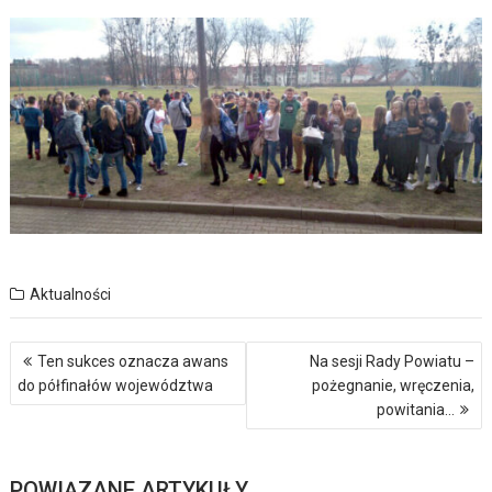
Aktualności
Nawigacja
Ten sukces oznacza awans
Na sesji Rady Powiatu –
wpisu
do półfinałów województwa
pożegnanie, wręczenia,
powitania…
POWIĄZANE ARTYKUŁY