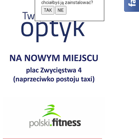
chciałbyś ją zainstalować?
TAK
NIE