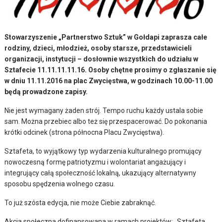
Stowarzyszenie „Partnerstwo Sztuk” w Gołdapi zaprasza całe
rodziny, dzieci, młodzież, osoby starsze, przedstawicieli
organizacji, instytucji – dosłownie wszystkich do udziału w
Sztafecie 11.11.11.11.16. Osoby chętne prosimy o zgłaszanie się
w dniu 11.11.2016 na plac Zwycięstwa, w godzinach 10.00-11.00
będą prowadzone zapisy.
Nie jest wymagany żaden strój. Tempo ruchu każdy ustala sobie
sam. Można przebiec albo też się przespacerować. Do pokonania
krótki odcinek (strona północna Placu Zwycięstwa).
Sztafeta, to wyjątkowy typ wydarzenia kulturalnego promujący
nowoczesną formę patriotyzmu i wolontariat angażujący i
integrujący całą społeczność lokalną, ukazujący alternatywny
sposobu spędzenia wolnego czasu.
To już szósta edycja, nie może Ciebie zabraknąć.
Akcja społeczna dofinansowana w ramach projektów: „Sztafeta