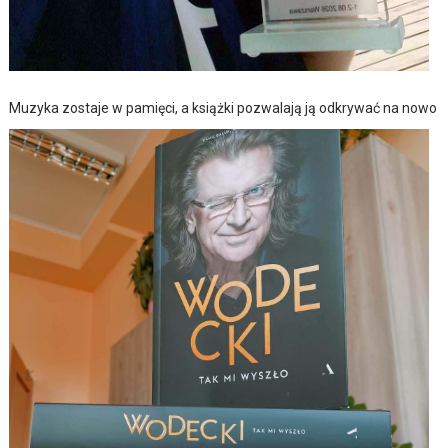
Muzyka zostaje w pamięci, a książki pozwalają ją odkrywać na nowo