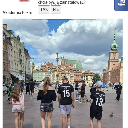
chciałbyś ją zainstalować?
TAK
NIE
Akademia Piłkarska nie próżnuje