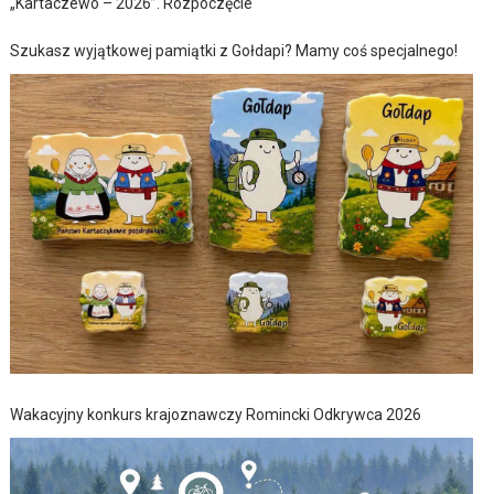
„Kartaczewo – 2026”. Rozpoczęcie
Szukasz wyjątkowej pamiątki z Gołdapi? Mamy coś specjalnego!
Wakacyjny konkurs krajoznawczy Romincki Odkrywca 2026