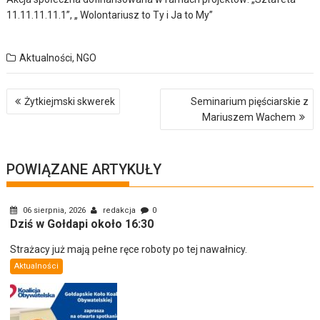
11.11.11.11.1”, „ Wolontariusz to Ty i Ja to My”
Aktualności
,
NGO
Nawigacja
Żytkiejmski skwerek
Seminarium pięściarskie z
wpisu
Mariuszem Wachem
POWIĄZANE ARTYKUŁY
06 sierpnia, 2026
redakcja
0
Dziś w Gołdapi około 16:30
Strażacy już mają pełne ręce roboty po tej nawałnicy.
Aktualności