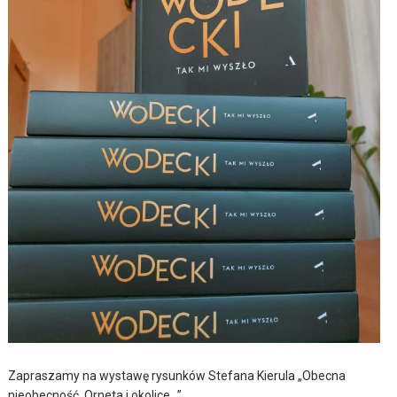
Zapraszamy na wystawę rysunków Stefana Kierula „Obecna
nieobecność. Orneta i okolice…”