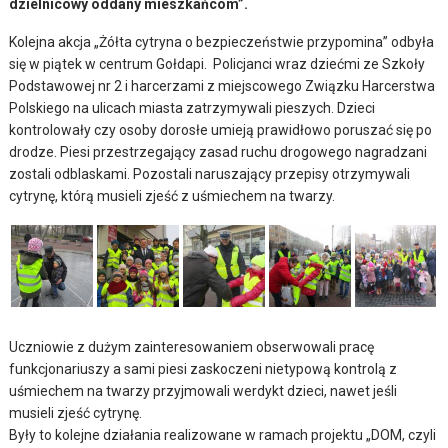
dzielnicowy oddany mieszkańcom”.
Kolejna akcja „Żółta cytryna o bezpieczeństwie przypomina” odbyła
się w piątek w centrum Gołdapi. Policjanci wraz dziećmi ze Szkoły
Podstawowej nr 2 i harcerzami z miejscowego Związku Harcerstwa
Polskiego na ulicach miasta zatrzymywali pieszych. Dzieci
kontrolowały czy osoby dorosłe umieją prawidłowo poruszać się po
drodze. Piesi przestrzegający zasad ruchu drogowego nagradzani
zostali odblaskami. Pozostali naruszający przepisy otrzymywali
cytrynę, którą musieli zjeść z uśmiechem na twarzy.
Uczniowie z dużym zainteresowaniem obserwowali pracę
funkcjonariuszy a sami piesi zaskoczeni nietypową kontrolą z
uśmiechem na twarzy przyjmowali werdykt dzieci, nawet jeśli
musieli zjeść cytrynę.
Były to kolejne działania realizowane w ramach projektu „DOM, czyli