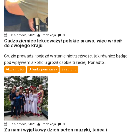
08 sierpnia, 2026
redakcja
0
Cudzoziemiec lekceważył polskie prawo, więc wrócił
do swojego kraju
Gruzin prowadził pojazd w stanie nietrzeźwości, jak również będąc
pod wpływem alkoholu groził osobie trzeciej. Ponadto...
Aktualności
U funkcjonariuszy
Z regionu
07 sierpnia, 2026
redakcja
0
Za nami wyjątkowy dzień pełen muzyki, tańca i