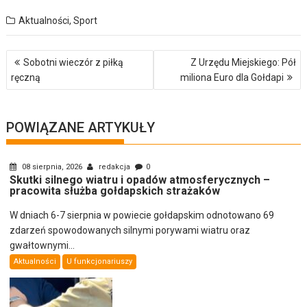
Aktualności
,
Sport
Nawigacja
Sobotni wieczór z piłką
Z Urzędu Miejskiego: Pół
wpisu
ręczną
miliona Euro dla Gołdapi
POWIĄZANE ARTYKUŁY
08 sierpnia, 2026
redakcja
0
Skutki silnego wiatru i opadów atmosferycznych –
pracowita służba gołdapskich strażaków
W dniach 6-7 sierpnia w powiecie gołdapskim odnotowano 69
zdarzeń spowodowanych silnymi porywami wiatru oraz
gwałtownymi...
Aktualności
U funkcjonariuszy