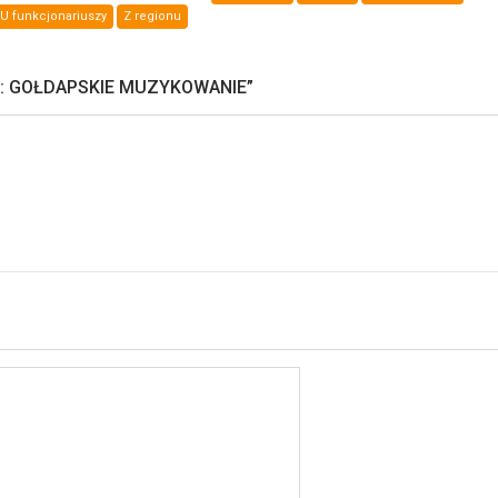
U funkcjonariuszy
Z regionu
: GOŁDAPSKIE MUZYKOWANIE
”