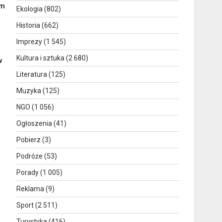
ym
Ekologia
(802)
Historia
(662)
Imprezy
(1 545)
Kultura i sztuka
(2 680)
w
Literatura
(125)
Muzyka
(125)
NGO
(1 056)
Ogłoszenia
(41)
Pobierz
(3)
Podróże
(53)
Porady
(1 005)
Reklama
(9)
Sport
(2 511)
Turystyka
(416)