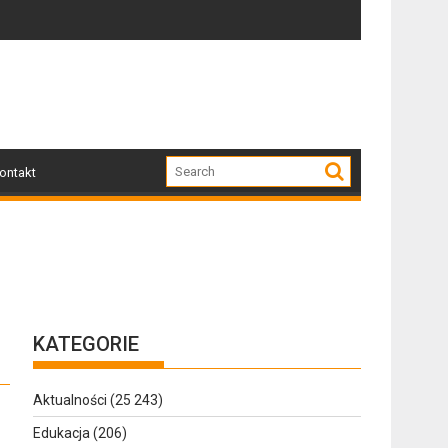
dzone przez nawałnicę
Po nawałnicy...
Skutk
ontakt
KATEGORIE
Aktualności
(25 243)
Edukacja
(206)