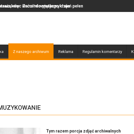
swojego kraju
jątkowy dzień pełen muzyki, tańca i niezapomnianych emocji!
Uwaga! Usuwamy drzewa uszko
ka
Z naszego archiwum
Reklama
Regulamin komentarzy
K
 MUZYKOWANIE
Tym razem porcja zdjęć archiwalnych