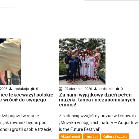
 2026
redakcja
0
07 sierpnia, 2026
redakcja
0
ec lekceważył polskie
Za nami wyjątkowy dzień pełen
c wrócił do swojego
muzyki, tańca i niezapomnianych
emocji!
dził pojazd w stanie
Z radością wzięliśmy udział w festiwalu
i, jak również będąc pod
„Muzyka w objęciach natury – Augustów
olu groził osobie trzeciej.
is the Future Festival”,...
Aktualności
Imprezy
Kultura i sztuka