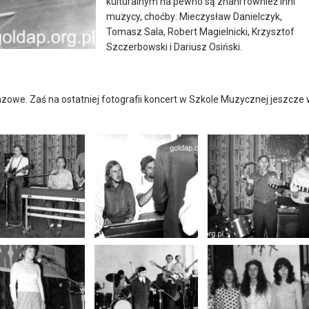
kulturalnym na pewno są znani również inni
muzycy, choćby: Mieczysław Danielczyk,
Tomasz Sala, Robert Magielnicki, Krzysztof
Szczerbowski i Dariusz Osiński.
zowe. Zaś na ostatniej fotografii koncert w Szkole Muzycznej jeszcze