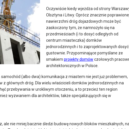
Oczywiście kiedy wjeżdża od strony Warszaw
Olsztyna i Litwy. Oprócz znacznie poprawione
nawierzchni dróg dojazdowych może być
zaskoczony tym, że namnożyło się na
przedmieściach (i to dosyć odległych od
centrum miasteczka) domków
jednorodzinnych i to zaprojektowanych dosyć
gustownie. Przypominające pomyślane ze
smakiem
projekty domów
czołowych pracow
architektonicznych w Polsce.
a samochód (albo dwa) komunikacja z miastem nie jest już problemem,
 z głównych dróg. Dla wielu właścicieli domków jednorodzinnych na
 przebywania w urokliwym otoczeniu, a to przecież ten region
ież wyzwaniem dla architektów, także specjalizujących się w
z, ale nie mniej bacznie śledzi budowę nowych bloków mieszkalnych, n