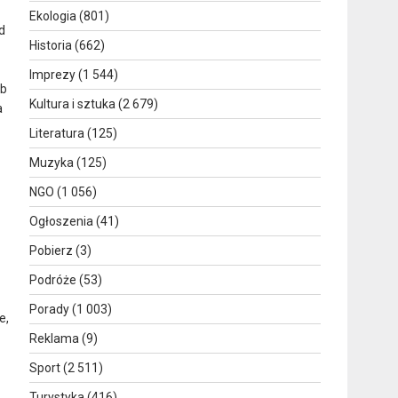
Ekologia
(801)
d
Historia
(662)
Imprezy
(1 544)
ub
Kultura i sztuka
(2 679)
a
Literatura
(125)
Muzyka
(125)
NGO
(1 056)
Ogłoszenia
(41)
Pobierz
(3)
Podróże
(53)
Porady
(1 003)
e,
Reklama
(9)
Sport
(2 511)
Turystyka
(416)