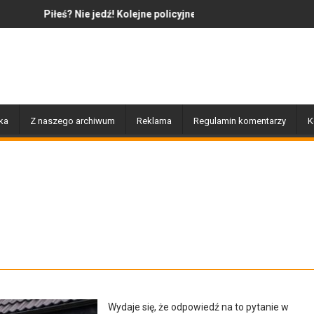
e jedź! Kolejne policyjne działania „Trzeźwość”
Jazz to nie tylko muzyka – to ta
ka
Z naszego archiwum
Reklama
Regulamin komentarzy
K
Wydaje się, że odpowiedź na to pytanie w