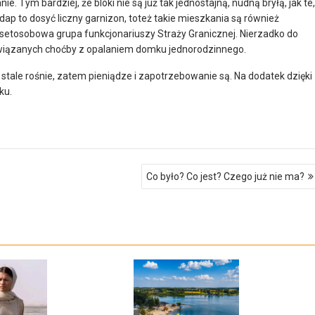
. Tym bardziej, że bloki nie są już tak jednostajną, nudną bryłą, jak te,
p to dosyć liczny garnizon, toteż takie mieszkania są również
usetosobowa grupa funkcjonariuszy Straży Granicznej. Nierzadko do
 związanych choćby z opalaniem domku jednorodzinnego.
stale rośnie, zatem pieniądze i zapotrzebowanie są. Na dodatek dzięki
ku.
Co było? Co jest? Czego już nie ma?