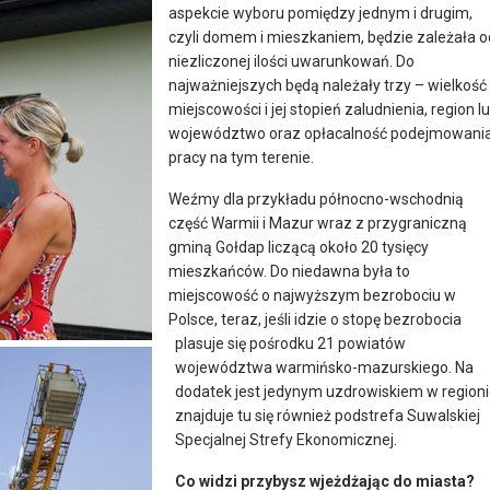
aspekcie wyboru pomiędzy jednym i drugim,
czyli domem i mieszkaniem, będzie zależała o
niezliczonej ilości uwarunkowań. Do
najważniejszych będą należały trzy – wielkość
miejscowości i jej stopień zaludnienia, region l
województwo oraz opłacalność podejmowani
pracy na tym terenie.
Weźmy dla przykładu północno-wschodnią
część Warmii i Mazur wraz z przygraniczną
gminą Gołdap liczącą około 20 tysięcy
mieszkańców. Do niedawna była to
miejscowość o najwyższym bezrobociu w
Polsce, teraz, jeśli idzie o stopę bezrobocia
plasuje się pośrodku 21 powiatów
województwa warmińsko-mazurskiego. Na
dodatek jest jedynym uzdrowiskiem w regioni
znajduje tu się również podstrefa Suwalskiej
Specjalnej Strefy Ekonomicznej.
Co widzi przybysz wjeżdżając do miasta?