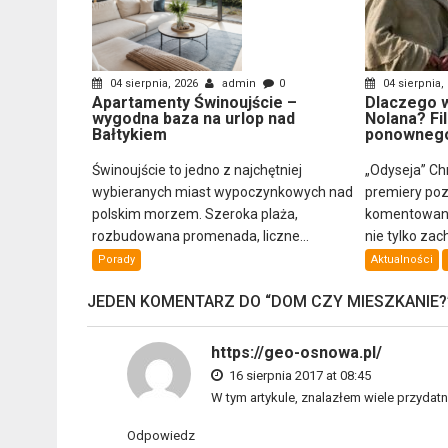
04 sierpnia, 2026
admin
0
04 sierpnia,
Apartamenty Świnoujście –
Dlaczego w
wygodna baza na urlop nad
Nolana? Fi
Bałtykiem
ponownego
Świnoujście to jedno z najchętniej
„Odyseja” Ch
wybieranych miast wypoczynkowych nad
premiery poz
polskim morzem. Szeroka plaża,
komentowany
rozbudowana promenada, liczne...
nie tylko zach
Porady
Aktualności
JEDEN KOMENTARZ DO “
DOM CZY MIESZKANIE?
https://geo-osnowa.pl/
16 sierpnia 2017 at 08:45
W tym artykule, znalazłem wiele przydatn
Odpowiedz