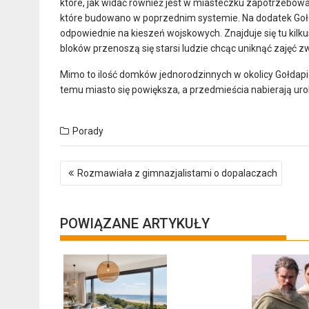
które, jak widać również jest w miasteczku zapotrzebowanie
które budowano w poprzednim systemie. Na dodatek Gołda
odpowiednie na kieszeń wojskowych. Znajduje się tu kilk
bloków przenoszą się starsi ludzie chcąc uniknąć zajęć
Mimo to ilość domków jednorodzinnych w okolicy Gołdapi 
temu miasto się powiększa, a przedmieścia nabierają uro
Porady
Nawigacja
Rozmawiała z gimnazjalistami o dopalaczach
wpisu
POWIĄZANE ARTYKUŁY