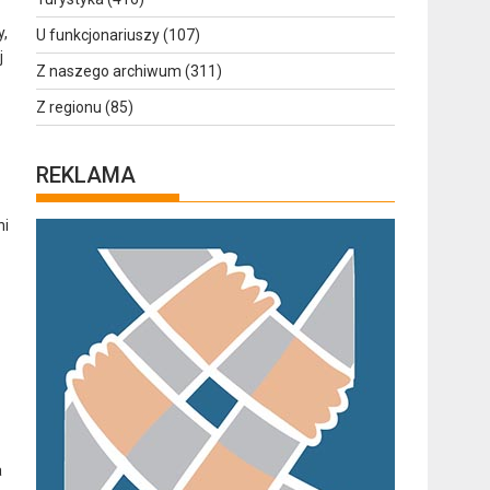
y,
U funkcjonariuszy
(107)
j
Z naszego archiwum
(311)
Z regionu
(85)
REKLAMA
ni
a