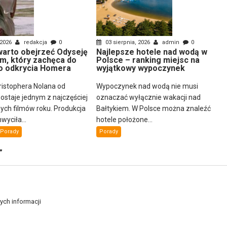
 2026
redakcja
0
03 sierpnia, 2026
admin
0
arto obejrzeć Odyseję
Najlepsze hotele nad wodą w
lm, który zachęca do
Polsce – ranking miejsc na
 odkrycia Homera
wyjątkowy wypoczynek
ristophera Nolana od
Wypoczynek nad wodą nie musi
ostaje jednym z najczęściej
oznaczać wyłącznie wakacji nad
ch filmów roku. Produkcja
Bałtykiem. W Polsce można znaleźć
wyciła...
hotele położone...
Porady
Porady
”
ych informacji