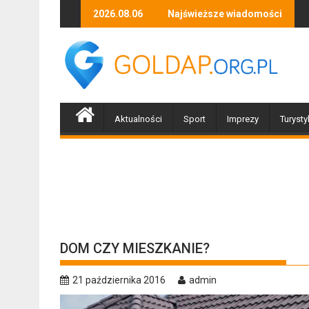
Skip
wernisaż wystawy Stefana Kierula
Za ciekawość zapłacili 1200 zł
2026.08.06
Najświeższe wiadomości
Piłeś? Ni
to
content
Aktualności
Sport
Imprezy
Turysty
DOM CZY MIESZKANIE?
21 października 2016
admin