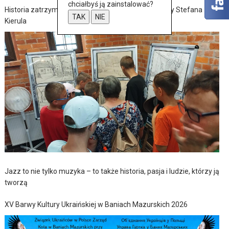
chciałbyś ją zainstalować?
Historia zatrzymana w szkicach – wernisaż wystawy Stefana
TAK
NIE
Kierula
Jazz to nie tylko muzyka – to także historia, pasja i ludzie, którzy ją
tworzą
XV Barwy Kultury Ukraińskiej w Baniach Mazurskich 2026