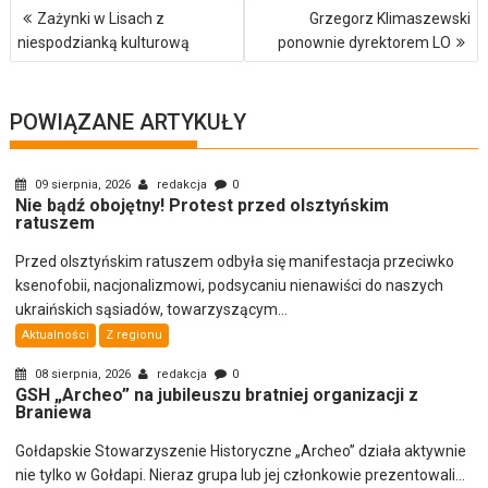
Nawigacja
Zażynki w Lisach z
Grzegorz Klimaszewski
wpisu
niespodzianką kulturową
ponownie dyrektorem LO
POWIĄZANE ARTYKUŁY
09 sierpnia, 2026
redakcja
0
Nie bądź obojętny! Protest przed olsztyńskim
ratuszem
Przed olsztyńskim ratuszem odbyła się manifestacja przeciwko
ksenofobii, nacjonalizmowi, podsycaniu nienawiści do naszych
ukraińskich sąsiadów, towarzyszącym...
Aktualności
Z regionu
08 sierpnia, 2026
redakcja
0
GSH „Archeo” na jubileuszu bratniej organizacji z
Braniewa
Gołdapskie Stowarzyszenie Historyczne „Archeo” działa aktywnie
nie tylko w Gołdapi. Nieraz grupa lub jej członkowie prezentowali...