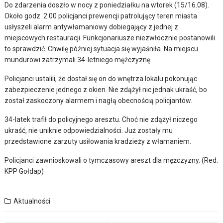
Do zdarzenia doszło w nocy z poniedziałku na wtorek (15/16.08).
Około godz. 2:00 policjanci prewencji patrolujący teren miasta
usłyszeli alarm antywłamaniowy dobiegający z jednej z
miejscowych restauracji. Funkcjonariusze niezwłocznie postanowili
to sprawdzić. Chwilę później sytuacja się wyjaśniła. Na miejscu
mundurowi zatrzymali 34-letniego mężczyznę.
Policjanci ustalili, że dostał się on do wnętrza lokalu pokonując
zabezpieczenie jednego z okien. Nie zdążył nic jednak ukraść, bo
został zaskoczony alarmem i nagłą obecnością policjantów.
34-latek trafił do policyjnego aresztu. Choć nie zdążył niczego
ukraść, nie uniknie odpowiedzialności. Już zostały mu
przedstawione zarzuty usiłowania kradzieży z włamaniem.
Policjanci zawnioskowali o tymczasowy areszt dla mężczyzny. (Red.
KPP Gołdap)
Aktualności