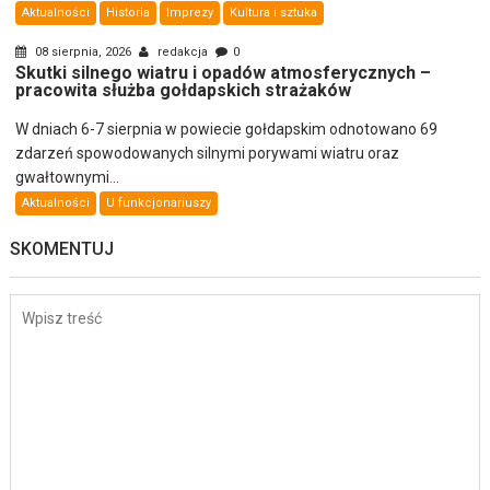
Aktualności
Historia
Imprezy
Kultura i sztuka
08 sierpnia, 2026
redakcja
0
Skutki silnego wiatru i opadów atmosferycznych –
pracowita służba gołdapskich strażaków
W dniach 6-7 sierpnia w powiecie gołdapskim odnotowano 69
zdarzeń spowodowanych silnymi porywami wiatru oraz
gwałtownymi...
Aktualności
U funkcjonariuszy
SKOMENTUJ