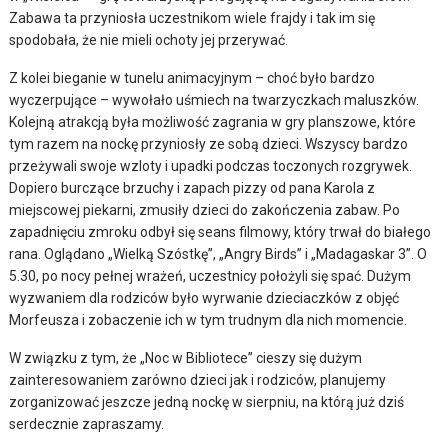
Zabawa ta przyniosła uczestnikom wiele frajdy i tak im się
spodobała, że nie mieli ochoty jej przerywać.
Z kolei bieganie w tunelu animacyjnym – choć było bardzo
wyczerpujące – wywołało uśmiech na twarzyczkach maluszków.
Kolejną atrakcją była możliwość zagrania w gry planszowe, które
tym razem na nockę przyniosły ze sobą dzieci. Wszyscy bardzo
przeżywali swoje wzloty i upadki podczas toczonych rozgrywek.
Dopiero burczące brzuchy i zapach pizzy od pana Karola z
miejscowej piekarni, zmusiły dzieci do zakończenia zabaw. Po
zapadnięciu zmroku odbył się seans filmowy, który trwał do białego
rana. Oglądano „Wielką Szóstkę”, „Angry Birds” i „Madagaskar 3”. O
5.30, po nocy pełnej wrażeń, uczestnicy położyli się spać. Dużym
wyzwaniem dla rodziców było wyrwanie dzieciaczków z objęć
Morfeusza i zobaczenie ich w tym trudnym dla nich momencie.
W związku z tym, że „Noc w Bibliotece” cieszy się dużym
zainteresowaniem zarówno dzieci jak i rodziców, planujemy
zorganizować jeszcze jedną nockę w sierpniu, na którą już dziś
serdecznie zapraszamy.