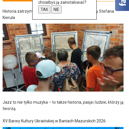
chciałbyś ją zainstalować?
TAK
NIE
Historia zatrzymana w szkicach – wernisaż wystawy Stefana
Kierula
Jazz to nie tylko muzyka – to także historia, pasja i ludzie, którzy ją
tworzą
XV Barwy Kultury Ukraińskiej w Baniach Mazurskich 2026