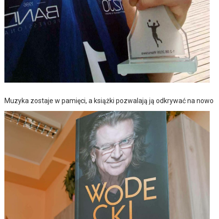
Muzyka zostaje w pamięci, a książki pozwalają ją odkrywać na nowo