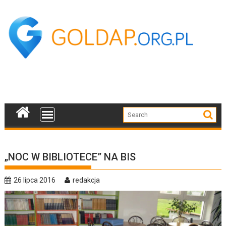
Skip
to
content
„NOC W BIBLIOTECE” NA BIS
26 lipca 2016
redakcja