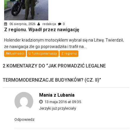
06 sierpnia, 2026
redakcja
0
Z regionu. Wpadł przez nawigację
Holender kradzionym motocyklem wybrał się na Litwę. Twierdził,
że nawigacja źle go poprowadziła i trafił na...
Aktualności
U funkcjonariuszy
Z regionu
2 KOMENTARZY DO “
JAK PROWADZIĆ LEGALNE
TERMOMODERNIZACJE BUDYNKÓW? (CZ. II)
”
Mania z Lubania
13 maja 2016 at 09:35
Jerzyki już przyleciały
Odpowiedz