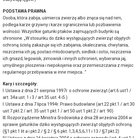
PODSTAWA PRAWNA
Osoba, która zabija, uśmierca zwierzę albo znęca się nad nim,
podlega karze grzywny i karze ograniczenia lub pozbawienia
wolności. Wszystkie gatunki ptaków zajmujących budynki są
chronione. „W stosunku do dziko występujących zwierząt objętych
ochroną ścisłą zakazuje się ich zabijania, okaleczania, chwytania,
niszczenia ich jaj, postaci młodocianych, siedlisk i ostoi, niszczenia
ich gniazd, legowisk, zimowisk i innych schronień, wybierania jaj,
umyślnego płoszenia i niepokojenia oraz przemieszczania z miejsc
regularnego przebywania w inne miejsca…”
Kary i szczegóły:
I. Ustawa z dnia 21 sierpnia 1997r. o ochronie zwierząt (art.6 ust1 /
art. 34a ust. 1 i 3 / art.35 ust. 4 i5 )
I. Ustawa z dnia 7 lipca 1994r. Prawo budowlane (art.22 pkt.1 / art.30
ust.7 pkt 2 / art. 35 ust.1 pkt.1 / art.50 ust.1 pkt.2 / art. 90)
III. Rozporządzenie Ministra Środowiska z dnia 28 września 2004 w
sprawie gatunków dziko występujących zwierząt objętych ochroną
(§1 pkt.1 lit a i pkt.2 / § 2 / § 6 pkt. 1,3,4,5,6,11 i 13 / §7 pkt.2)