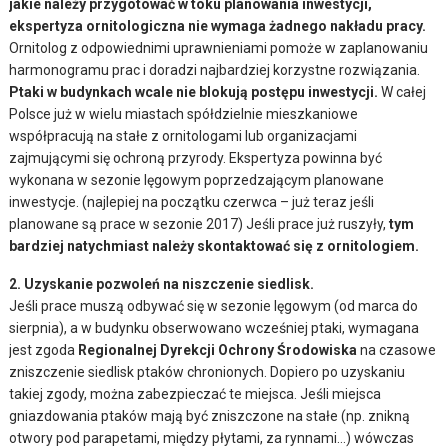
jakie należy przygotować w toku planowania inwestycji,
ekspertyza ornitologiczna nie wymaga żadnego nakładu pracy.
Ornitolog z odpowiednimi uprawnieniami pomoże w zaplanowaniu
harmonogramu prac i doradzi najbardziej korzystne rozwiązania.
Ptaki w budynkach wcale nie blokują postępu inwestycji.
W całej
Polsce już w wielu miastach spółdzielnie mieszkaniowe
współpracują na stałe z ornitologami lub organizacjami
zajmującymi się ochroną przyrody. Ekspertyza powinna być
wykonana w sezonie lęgowym poprzedzającym planowane
inwestycje. (najlepiej na początku czerwca – już teraz jeśli
planowane są prace w sezonie 2017) Jeśli prace już ruszyły,
tym
bardziej natychmiast należy skontaktować się z ornitologiem.
2. Uzyskanie pozwoleń na niszczenie siedlisk.
Jeśli prace muszą odbywać się w sezonie lęgowym (od marca do
sierpnia), a w budynku obserwowano wcześniej ptaki, wymagana
jest zgoda
Regionalnej Dyrekcji Ochrony Środowiska
na czasowe
zniszczenie siedlisk ptaków chronionych. Dopiero po uzyskaniu
takiej zgody, można zabezpieczać te miejsca. Jeśli miejsca
gniazdowania ptaków mają być zniszczone na stałe (np. znikną
otwory pod parapetami, między płytami, za rynnami…) wówczas