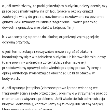
a. jeśli stwierdzimy, że ptaki gniazdują w budynku, należy ocenić, czy
prace będą miały wpływ na ich lęgi. (prace w okolicy gniazd,
zasłonięte wloty do gniazd, rusztowania rozstawione na poziomie
gniazd. Jeśli uznamy, że istnieje zagrożenie – warto jest mieć
dowód na gniazdowanie ptaków (zdjęcia, film),
b. zwracamy się o pomoc do lokalnej organizacji zajmującej się
ochroną przyrody,
c. jeśli termoizolacja rzeczywiście może zagrażać ptakom,
kontaktujemy się z właścicielem budynku lub kierownikiem budowy
(dane powinny widnieć na żółtej tablicy informacyjnej),
przedstawiamy sprawę i odpowiednie przepisy prawa. Pytamy o
opinię ornitologa stwierdzająca obecność lub brak ptaków w
budynkach,
d. jeśli sytuacja jest pilna (złamane prawo i prace wchodzą we
fragmenty ścian zajęte przez ptaki), prosimy o wstrzymanie prac do
momentu rozwiązania problemu. Jeśli właściciel lub administracja
budynku odmawiają, kontaktujemy się z Policją lub Strażą Miejską,
które powinny wstrzymać prace,