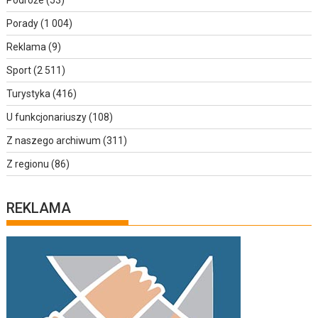
Podróże
(53)
Porady
(1 004)
Reklama
(9)
Sport
(2 511)
Turystyka
(416)
U funkcjonariuszy
(108)
Z naszego archiwum
(311)
Z regionu
(86)
REKLAMA