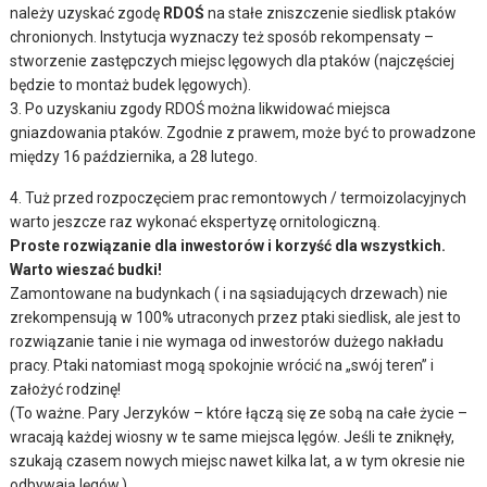
należy uzyskać zgodę
RDOŚ
na stałe zniszczenie siedlisk ptaków
chronionych. Instytucja wyznaczy też sposób rekompensaty –
stworzenie zastępczych miejsc lęgowych dla ptaków (najczęściej
będzie to montaż budek lęgowych).
3. Po uzyskaniu zgody RDOŚ można likwidować miejsca
gniazdowania ptaków. Zgodnie z prawem, może być to prowadzone
między 16 października, a 28 lutego.
4. Tuż przed rozpoczęciem prac remontowych / termoizolacyjnych
warto jeszcze raz wykonać ekspertyzę ornitologiczną.
Proste rozwiązanie dla inwestorów i korzyść dla wszystkich.
Warto wieszać budki!
Zamontowane na budynkach ( i na sąsiadujących drzewach) nie
zrekompensują w 100% utraconych przez ptaki siedlisk, ale jest to
rozwiązanie tanie i nie wymaga od inwestorów dużego nakładu
pracy. Ptaki natomiast mogą spokojnie wrócić na „swój teren” i
założyć rodzinę!
(To ważne. Pary Jerzyków – które łączą się ze sobą na całe życie –
wracają każdej wiosny w te same miejsca lęgów. Jeśli te zniknęły,
szukają czasem nowych miejsc nawet kilka lat, a w tym okresie nie
odbywają lęgów.)