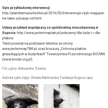
Opis przykładowej interwencji
:
http://plamkamazurka.blox.pl/2016/05/Interwencja-czyli-reagujcie-
na-takie-sytuacje-od.html
Udany przykład współpracy ze spółdzielnią mieszkaniową w
Sopocie
: http://www.jestemnaptak.pl/polecamy/dla-ludzi-i-i-dla-
ptakow
Tekst powstał na podstawie tekstów ze strony
www.jestemnapTAK.pl, oraz broszury „Ochrona ptaków
gniazdujących w budynkach” Towarzystwa Przyrodniczego BOCIAN
(www.bocian.org.pl).
Fot u góry. Aleksandra Trzaska
Autorka cyklu zdjęć: Renata Markowska, Fundacja Noga w Łapę