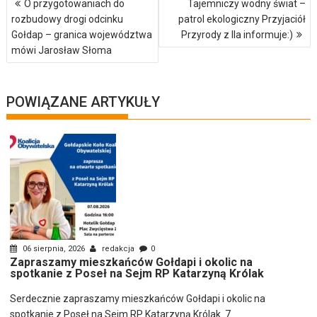
O przygotowaniach do
Tajemniczy wodny świat –
wpisu
rozbudowy drogi odcinku
patrol ekologiczny Przyjaciół
Gołdap – granica województwa
Przyrody z IIa informuje:)
mówi Jarosław Słoma
POWIĄZANE ARTYKUŁY
06 sierpnia, 2026
redakcja
0
Zapraszamy mieszkańców Gołdapi i okolic na
spotkanie z Poseł na Sejm RP Katarzyną Królak
Serdecznie zapraszamy mieszkańców Gołdapi i okolic na
spotkanie z Poseł na Sejm RP Katarzyną Królak. 7...