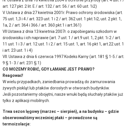
IV. Ustawa z dnia 16 kwietnia 2004 o ochronie przyrody (art. 4 ust.1 /
art. 127 pkt. 2 lit. E / art. 132 / art. 56 / art. 60 ust. 1i2)
V. Ustawa z dnia 27 kwietnia 2001r. Prawo ochrony środowiska (art.
75 ust. 1,3 i 4 / art. 323 ust. 1 i 2 / art. 362 ust. 1 pkt.1i2, ust. 2 pkt. 1,
1a, 2 / art. 364 i 366 / art. 360 pkt.1 i art.361)
VII Ustawa z dnia 13 kwietnia 2007r. o zapobieganiu szkodom w
środowisku i ich naprawie (art. 7 ust. 1 / art.9 ust. 1, 2 pkt. 1i 2 / art.
11 ust. 1 i 3 / art. 12 ust. 1 i 2 / art. 15 ust. 1, art. 16 pkt 1, art.22 ust. 1
i art. 23 ust. 1 i 4)
VII. Ustawa z dnia 6 czerwca 1997 Kodeks Karny (art. 181 § 1-5 / art.
9 § 1- 3 / art. 231 § 1)
CO MOŻEMY ROBIĆ, GDY ŁAMANE JEST PRAWO?
Reagować!
W wielu przypadkach, zaniedbania prowadzą do zamurowania
żywych piskląt lub ptaków dorosłych w otworach budynków.
Jeśli pozostaniemy obojętni, nasze wnuki będą słuchały ptaków już
tylko z aplikacji mobilnych.
Trwa sezon lęgowy (marzec – sierpień), a na budynku – gdzie
obserwowaliśmy wcześniej ptaki – prowadzone są
termoizolacje: