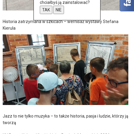
chciałbyś ją zainstalować?
TAK
NIE
Historia zatrzymana w szkicach – wernisaż wystawy Stefana
Kierula
Jazz to nie tylko muzyka – to także historia, pasja i ludzie, którzy ją
tworzą