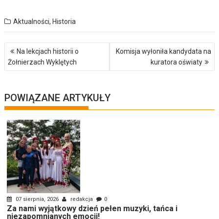
Aktualności
,
Historia
Nawigacja
Na lekcjach historii o
Komisja wyłoniła kandydata na
wpisu
Żołnierzach Wyklętych
kuratora oświaty
POWIĄZANE ARTYKUŁY
07 sierpnia, 2026
redakcja
0
Za nami wyjątkowy dzień pełen muzyki, tańca i
niezapomnianych emocji!