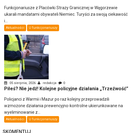
Funkcjonariusze z Placówki Straży Granicznej w Węgorzewie
ukarali mandatami obywateli Niemiec. Turyści za swoją ciekawość
i...
Aktualności
U funkcjonariuszy
05 sierpnia, 2026
redakcja
0
Piłeś? Nie jedź! Kolejne policyjne działania „Trzeźwość”
Policjanci z Warmii i Mazur po raz kolejny przeprowadzili
wzmożone działania prewencyjno-kontrolne ukierunkowane na
wyeliminowanie z...
Aktualności
U funkcjonariuszy
SKOMENTUJ