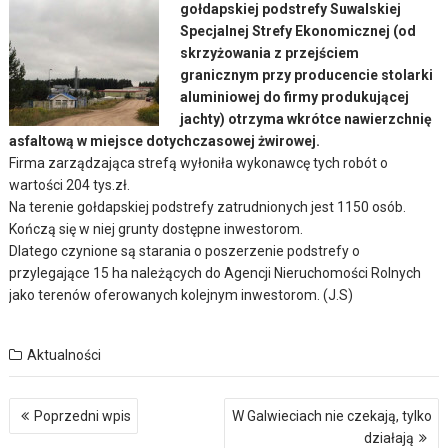
gołdapskiej podstrefy Suwalskiej
Specjalnej Strefy Ekonomicznej (od
skrzyżowania z przejściem
granicznym przy producencie stolarki
aluminiowej do firmy produkującej
jachty) otrzyma wkrótce nawierzchnię
asfaltową w miejsce dotychczasowej żwirowej.
Firma zarządzająca strefą wyłoniła wykonawcę tych robót o
wartości 204 tys.zł.
Na terenie gołdapskiej podstrefy zatrudnionych jest 1150 osób.
Kończą się w niej grunty dostępne inwestorom.
Dlatego czynione są starania o poszerzenie podstrefy o
przylegające 15 ha należących do Agencji Nieruchomości Rolnych
jako terenów oferowanych kolejnym inwestorom. (J.S)
Aktualności
Nawigacja
Poprzedni wpis
W Galwieciach nie czekają, tylko
wpisu
działają