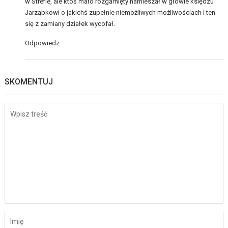
w Strefie, ale ktoś mało rozgarnięty namieszał w głowie księdzu
Jarząbkowi o jakichś zupełnie niemożliwych możliwościach i ten
się z zamiany działek wycofał.
Odpowiedz
SKOMENTUJ