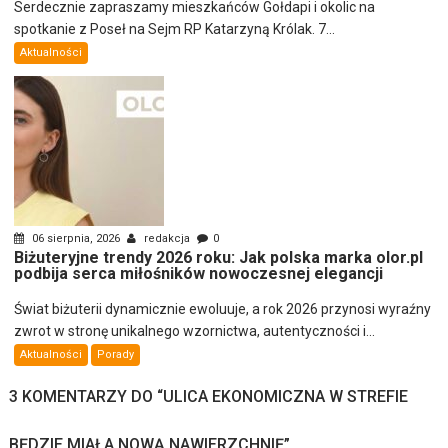
Serdecznie zapraszamy mieszkańców Gołdapi i okolic na
spotkanie z Poseł na Sejm RP Katarzyną Królak. 7...
Aktualności
06 sierpnia, 2026
redakcja
0
Biżuteryjne trendy 2026 roku: Jak polska marka olor.pl
podbija serca miłośników nowoczesnej elegancji
Świat biżuterii dynamicznie ewoluuje, a rok 2026 przynosi wyraźny
zwrot w stronę unikalnego wzornictwa, autentyczności i...
Aktualności
Porady
3 KOMENTARZY DO “
ULICA EKONOMICZNA W STREFIE
BĘDZIE MIAŁA NOWĄ NAWIERZCHNIĘ
”