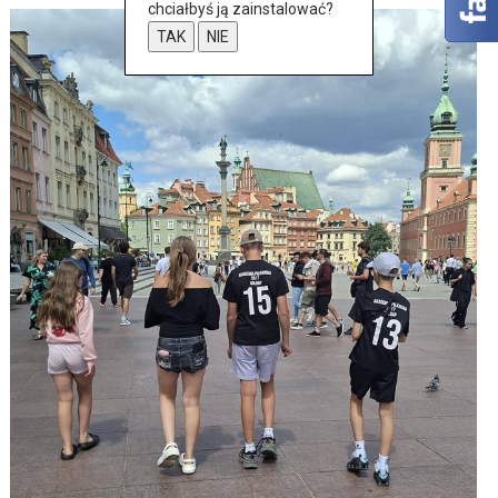
chciałbyś ją zainstalować?
TAK
NIE