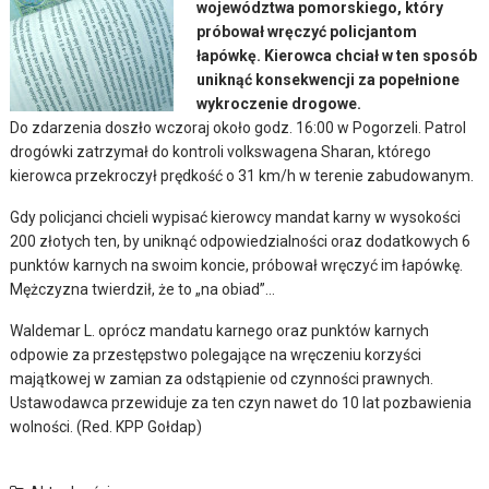
województwa pomorskiego, który
próbował wręczyć policjantom
łapówkę. Kierowca chciał w ten sposób
uniknąć konsekwencji za popełnione
wykroczenie drogowe.
Do zdarzenia doszło wczoraj około godz. 16:00 w Pogorzeli. Patrol
drogówki zatrzymał do kontroli volkswagena Sharan, którego
kierowca przekroczył prędkość o 31 km/h w terenie zabudowanym.
Gdy policjanci chcieli wypisać kierowcy mandat karny w wysokości
200 złotych ten, by uniknąć odpowiedzialności oraz dodatkowych 6
punktów karnych na swoim koncie, próbował wręczyć im łapówkę.
Mężczyzna twierdził, że to „na obiad”…
Waldemar L. oprócz mandatu karnego oraz punktów karnych
odpowie za przestępstwo polegające na wręczeniu korzyści
majątkowej w zamian za odstąpienie od czynności prawnych.
Ustawodawca przewiduje za ten czyn nawet do 10 lat pozbawienia
wolności. (Red. KPP Gołdap)