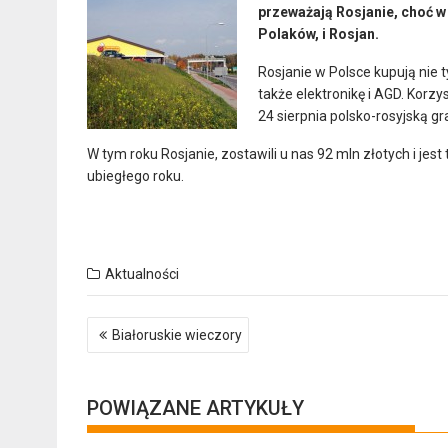
przeważają Rosjanie, choć w
Polaków, i Rosjan.
Rosjanie w Polsce kupują nie t
także elektronikę i AGD. Korz
24 sierpnia polsko-rosyjską gr
W tym roku Rosjanie, zostawili u nas 92 mln złotych i jes
ubiegłego roku.
Aktualności
Nawigacja
Białoruskie wieczory
wpisu
POWIĄZANE ARTYKUŁY