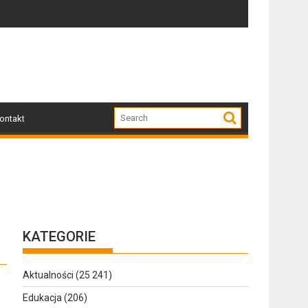
Zapraszamy mieszkańców Gołdapi i okolic na spotkanie z P
Za nami wyjąt
ontakt
KATEGORIE
Aktualności
(25 241)
Edukacja
(206)