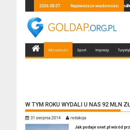
Skip
ca i niezapomnianych emocji!
Uwaga! Usuwamy drzewa uszkodzone przez nawałnicę
2026.08.07
Najświeższe wiadomości
Po nawałnicy...
to
content
Aktualności
Sport
Imprezy
Turysty
W TYM ROKU WYDALI U NAS 92 MLN 
31 sierpnia 2014
redakcja
Jak podaje onet.pl wśród p