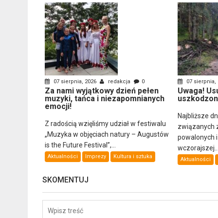
07 sierpnia, 2026
redakcja
0
07 sierpnia,
Za nami wyjątkowy dzień pełen
Uwaga! Us
muzyki, tańca i niezapomnianych
uszkodzon
emocji!
Najbliższe d
Z radością wzięliśmy udział w festiwalu
związanych 
„Muzyka w objęciach natury – Augustów
powalonych 
is the Future Festival”,...
wczorajszej..
Aktualności
Imprezy
Kultura i sztuka
Aktualności
SKOMENTUJ