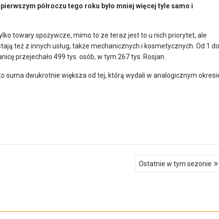
 pierwszym półroczu tego roku było mniej więcej tyle samo i
ylko towary spożywcze, mimo to ze teraz jest to u nich priorytet, ale
ystają też z innych usług, także mechanicznych i kosmetycznych. Od 1 d
anicę przejechało 499 tys. osób, w tym 267 tys. Rosjan.
t to suma dwukrotnie większa od tej, którą wydali w analogicznym okresi
Ostatnie w tym sezonie