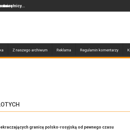
Dziś w Gołdapi około 16:30
ka
Z naszego archiwum
Reklama
Regulamin komentarzy
K
ZŁOTYCH
rzekraczających granicę polsko-rosyjską od pewnego czasu