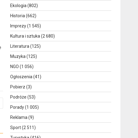
Ekologia
(802)
Historia
(662)
Imprezy
(1 545)
o
Kultura i sztuka
(2 680)
Literatura
(125)
e
Muzyka
(125)
NGO
(1 056)
Ogłoszenia
(41)
Pobierz
(3)
Podróże
(53)
Porady
(1 005)
Reklama
(9)
Sport
(2 511)
Turystyka
(416)