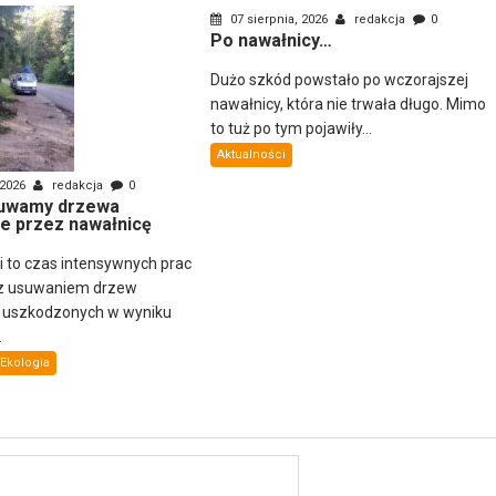
07 sierpnia, 2026
redakcja
0
Po nawałnicy…
Dużo szkód powstało po wczorajszej
nawałnicy, która nie trwała długo. Mimo
to tuż po tym pojawiły...
Aktualności
 2026
redakcja
0
uwamy drzewa
e przez nawałnicę
ni to czas intensywnych prac
z usuwaniem drzew
i uszkodzonych w wyniku
.
Ekologia