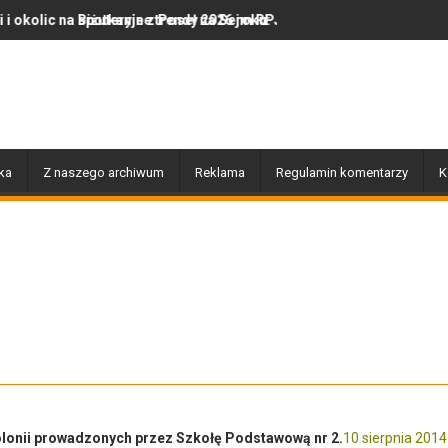
eł na Sejm RP Katarzyną Królak
endy 2026 roku: Jak polska marka olor.pl podbija serca miłośników 
Dobiegły końca prace związane z p
ka
Z naszego archiwum
Reklama
Regulamin komentarzy
K
kolonii prowadzonych przez Szkołę Podstawową nr 2.
10 sierpnia 2014 