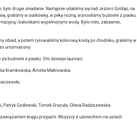
, było drugie śniadanie. Następnie udaliśmy się nad Jezioro Gołdap, na
się, graliśmy w siatkówkę, w piłkę nożną, wznosiliśmy budowle z piasku.
macyjną i balonikami wypełnionymi wodą. Było miło, zabawnie,
śmy obiad, a potem rysowaliśmy kolorową kredą po chodniku, graliśmy w
dzo urozmaicony.
a budowle z piasku. Oto dzisiejsi laureaci:
Julia Kramkowska, Amelia Malinowska;
ykaczewski;
i, Patryk Godlewski, Tomek Grażulis, Oliwia Radziszewska.
ż zawiązaniem kręgu przyjaźni. Wszyscy z uśmiechem na ustach