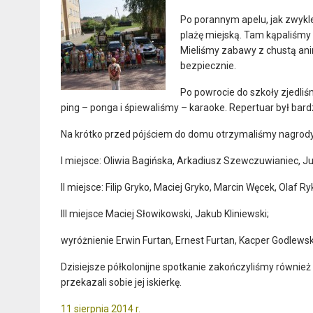
Po porannym apelu, jak zwykle
plażę miejską. Tam kąpaliśmy 
Mieliśmy zabawy z chustą ani
bezpiecznie.
Po powrocie do szkoły zjedli
ping – ponga i śpiewaliśmy – karaoke. Repertuar był bar
Na krótko przed pójściem do domu otrzymaliśmy nagrody z
I miejsce: Oliwia Bagińska, Arkadiusz Szewczuwianiec, 
II miejsce: Filip Gryko, Maciej Gryko, Marcin Węcek, Olaf R
III miejsce Maciej Słowikowski, Jakub Kliniewski;
wyróżnienie Erwin Furtan, Ernest Furtan, Kacper Godlewsk
Dzisiejsze półkolonijne spotkanie zakończyliśmy równie
przekazali sobie jej iskierkę.
11 sierpnia 2014 r.