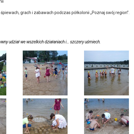
ii
śpiewach, grach i zabawach podczas półkolonii „Poznaj swój region”.
wny udział we wszelkich działaniach i… szczery uśmiech.