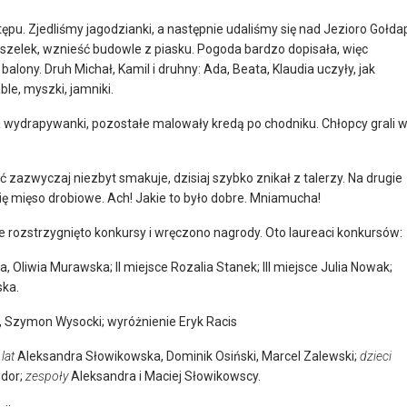
stępu. Zjedliśmy jagodzianki, a następnie udaliśmy się nad Jezioro Gołda
zelek, wznieść budowle z piasku. Pogoda bardzo dopisała, więc
alony. Druh Michał, Kamil i druhny: Ada, Beata, Klaudia uczyły, jak
le, myszki, jamniki.
 wydrapywanki, pozostałe malowały kredą po chodniku. Chłopcy grali 
 zazwyczaj niezbyt smakuje, dzisiaj szybko znikał z talerzy. Na drugie
ę mięso drobiowe. Ach! Jakie to było dobre. Mniamucha!
ie rozstrzygnięto konkursy i wręczono nagrody. Oto laureaci konkursów:
, Oliwia Murawska; II miejsce Rozalia Stanek; III miejsce Julia Nowak;
ska.
i, Szymon Wysocki; wyróżnienie Eryk Racis
lat
Aleksandra Słowikowska, Dominik Osiński, Marcel Zalewski;
dzieci
idor;
zespoły
Aleksandra i Maciej Słowikowscy.