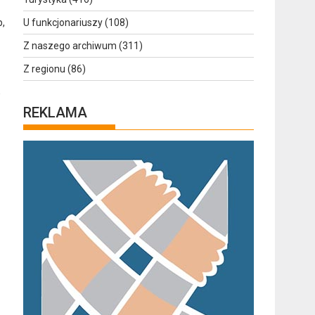
p,
U funkcjonariuszy
(108)
Z naszego archiwum
(311)
Z regionu
(86)
w
REKLAMA