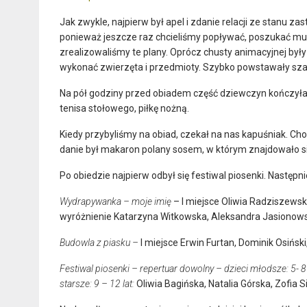
Jak zwykle, najpierw był apel i zdanie relacji ze stanu za
ponieważ jeszcze raz chcieliśmy popływać, poszukać mus
zrealizowaliśmy te plany. Oprócz chusty animacyjnej były b
wykonać zwierzęta i przedmioty. Szybko powstawały szab
Na pół godziny przed obiadem część dziewczyn kończyła
tenisa stołowego, piłkę nożną.
Kiedy przybyliśmy na obiad, czekał na nas kapuśniak. Choć
danie był makaron polany sosem, w którym znajdowało si
Po obiedzie najpierw odbył się festiwal piosenki. Następn
Wydrapywanka – moje imię
– I miejsce Oliwia Radziszewska
wyróżnienie Katarzyna Witkowska, Aleksandra Jasionow
Budowla z piasku –
I miejsce Erwin Furtan, Dominik Osińsk
Festiwal piosenki – repertuar dowolny – dzieci młodsze: 5- 8 
starsze: 9 – 12 lat:
Oliwia Bagińska, Natalia Górska, Zofia S