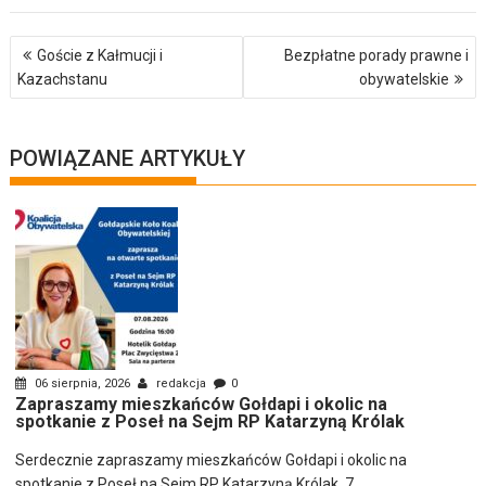
Nawigacja
Goście z Kałmucji i
Bezpłatne porady prawne i
wpisu
Kazachstanu
obywatelskie
POWIĄZANE ARTYKUŁY
06 sierpnia, 2026
redakcja
0
Zapraszamy mieszkańców Gołdapi i okolic na
spotkanie z Poseł na Sejm RP Katarzyną Królak
Serdecznie zapraszamy mieszkańców Gołdapi i okolic na
spotkanie z Poseł na Sejm RP Katarzyną Królak. 7...