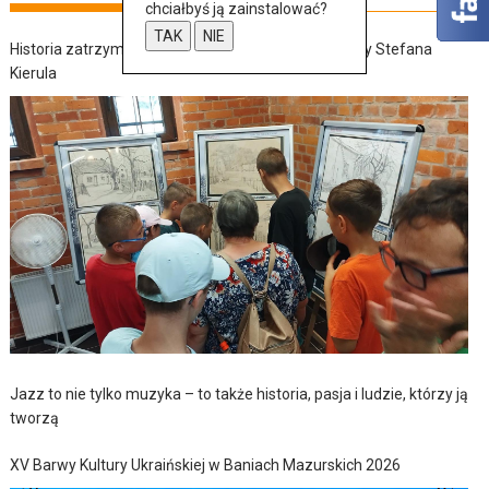
chciałbyś ją zainstalować?
TAK
NIE
Historia zatrzymana w szkicach – wernisaż wystawy Stefana
Kierula
Jazz to nie tylko muzyka – to także historia, pasja i ludzie, którzy ją
tworzą
XV Barwy Kultury Ukraińskiej w Baniach Mazurskich 2026