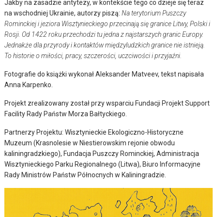
Jakby na zasadzie antytezy, w kontekście tego co dzieje się teraz
na wschodniej Ukrainie, autorzy piszą:
Na terytorium Puszczy
Rominckiej i jeziora Wisztynieckiego przecinają się granice Litwy, Polski i
Rosji. Od 1422 roku przechodzi tu jedna z najstarszych granic Europy.
Jednakże dla przyrody i kontaktów międzyludzkich granice nie istnieją.
To historie o miłości, pracy, szczerości, uczciwości i przyjaźni.
Fotografie do książki wykonał Aleksander Matveev, tekst napisała
Anna Karpenko.
Projekt zrealizowany został przy wsparciu Fundacji Projekt Support
Facility Rady Państw Morza Bałtyckiego.
Partnerzy Projektu: Wisztynieckie Ekologiczno-Historyczne
Muzeum (Krasnolesie w Niestierowskim rejonie obwodu
kaliningradzkiego), Fundacja Puszczy Rominckiej, Administracja
Wisztynieckiego Parku Regionalnego (Litwa), Biuro Informacyjne
Rady Ministrów Państw Północnych w Kaliningradzie.