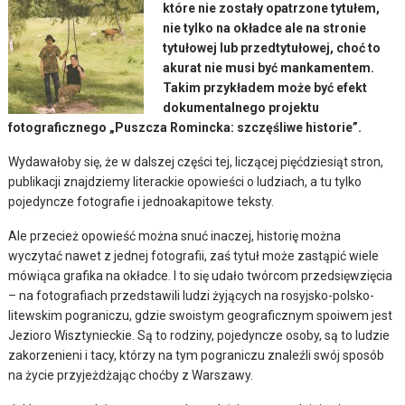
które nie zostały opatrzone tytułem,
nie tylko na okładce ale na stronie
tytułowej lub przedtytułowej, choć to
akurat nie musi być mankamentem.
Takim przykładem może być efekt
dokumentalnego projektu
fotograficznego „Puszcza Romincka: szczęśliwe historie”.
Wydawałoby się, że w dalszej części tej, liczącej pięćdziesiąt stron,
publikacji znajdziemy literackie opowieści o ludziach, a tu tylko
pojedyncze fotografie i jednoakapitowe teksty.
Ale przecież opowieść można snuć inaczej, historię można
wyczytać nawet z jednej fotografii, zaś tytuł może zastąpić wiele
mówiąca grafika na okładce. I to się udało twórcom przedsięwzięcia
– na fotografiach przedstawili ludzi żyjących na rosyjsko-polsko-
litewskim pograniczu, gdzie swoistym geograficznym spoiwem jest
Jezioro Wisztynieckie. Są to rodziny, pojedyncze osoby, są to ludzie
zakorzenieni i tacy, którzy na tym pograniczu znaleźli swój sposób
na życie przyjeżdżając choćby z Warszawy.