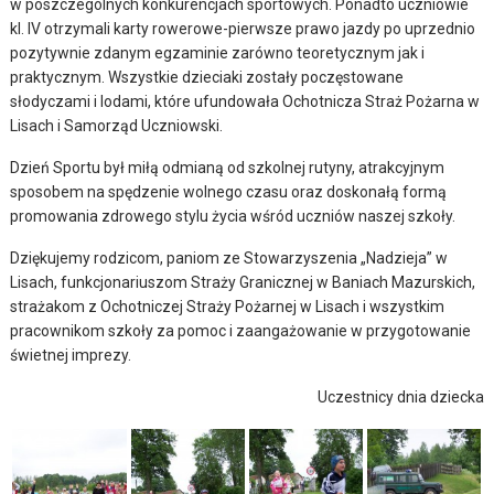
w poszczególnych konkurencjach sportowych. Ponadto uczniowie
kl. IV otrzymali karty rowerowe-pierwsze prawo jazdy po uprzednio
pozytywnie zdanym egzaminie zarówno teoretycznym jak i
praktycznym. Wszystkie dzieciaki zostały poczęstowane
słodyczami i lodami, które ufundowała Ochotnicza Straż Pożarna w
Lisach i Samorząd Uczniowski.
Dzień Sportu był miłą odmianą od szkolnej rutyny, atrakcyjnym
sposobem na spędzenie wolnego czasu oraz doskonałą formą
promowania zdrowego stylu życia wśród uczniów naszej szkoły.
Dziękujemy rodzicom, paniom ze Stowarzyszenia „Nadzieja” w
Lisach, funkcjonariuszom Straży Granicznej w Baniach Mazurskich,
strażakom z Ochotniczej Straży Pożarnej w Lisach i wszystkim
pracownikom szkoły za pomoc i zaangażowanie w przygotowanie
świetnej imprezy.
Uczestnicy dnia dziecka