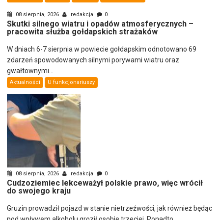
08 sierpnia, 2026
redakcja
0
Skutki silnego wiatru i opadów atmosferycznych –
pracowita służba gołdapskich strażaków
W dniach 6-7 sierpnia w powiecie gołdapskim odnotowano 69
zdarzeń spowodowanych silnymi porywami wiatru oraz
gwałtownymi...
Aktualności
U funkcjonariuszy
08 sierpnia, 2026
redakcja
0
Cudzoziemiec lekceważył polskie prawo, więc wrócił
do swojego kraju
Gruzin prowadził pojazd w stanie nietrzeźwości, jak również będąc
pod wpływem alkoholu groził osobie trzeciej. Ponadto...