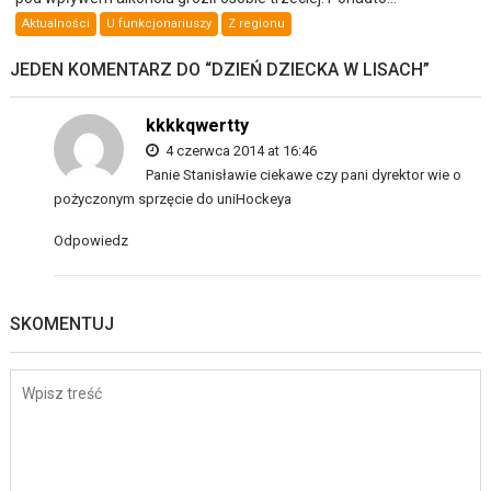
Aktualności
U funkcjonariuszy
Z regionu
JEDEN KOMENTARZ DO “
DZIEŃ DZIECKA W LISACH
”
kkkkqwertty
4 czerwca 2014 at 16:46
Panie Stanisławie ciekawe czy pani dyrektor wie o
pożyczonym sprzęcie do uniHockeya
Odpowiedz
SKOMENTUJ