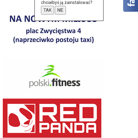
chciałbyś ją zainstalować?
TAK
NIE