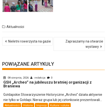
Aktualności
Nawigacja
Nieletni rowerzysta na gazie
Zapraszamy na otwarcie
wpisu
wystawy
POWIĄZANE ARTYKUŁY
08 sierpnia, 2026
redakcja
0
GSH „Archeo” na jubileuszu bratniej organizacji z
Braniewa
Gołdapskie Stowarzyszenie Historyczne „Archeo” działa aktywnie
nie tylko w Gołdapi. Nieraz grupa lub jej członkowie prezentowali...
Aktualności
Historia
Imprezy
Kultura i sztuka