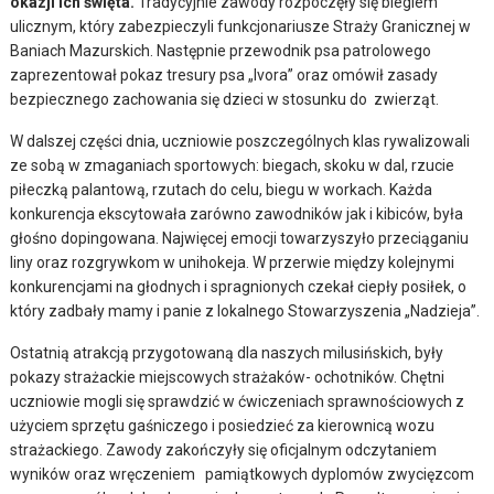
okazji ich święta.
Tradycyjnie zawody rozpoczęły się biegiem
ulicznym, który zabezpieczyli funkcjonariusze Straży Granicznej w
Baniach Mazurskich. Następnie przewodnik psa patrolowego
zaprezentował pokaz tresury psa „Ivora” oraz omówił zasady
bezpiecznego zachowania się dzieci w stosunku do zwierząt.
W dalszej części dnia, uczniowie poszczególnych klas rywalizowali
ze sobą w zmaganiach sportowych: biegach, skoku w dal, rzucie
piłeczką palantową, rzutach do celu, biegu w workach. Każda
konkurencja ekscytowała zarówno zawodników jak i kibiców, była
głośno dopingowana. Najwięcej emocji towarzyszyło przeciąganiu
liny oraz rozgrywkom w unihokeja. W przerwie między kolejnymi
konkurencjami na głodnych i spragnionych czekał ciepły posiłek, o
który zadbały mamy i panie z lokalnego Stowarzyszenia „Nadzieja”.
Ostatnią atrakcją przygotowaną dla naszych milusińskich, były
pokazy strażackie miejscowych strażaków- ochotników. Chętni
uczniowie mogli się sprawdzić w ćwiczeniach sprawnościowych z
użyciem sprzętu gaśniczego i posiedzieć za kierownicą wozu
strażackiego. Zawody zakończyły się oficjalnym odczytaniem
wyników oraz wręczeniem pamiątkowych dyplomów zwycięzcom