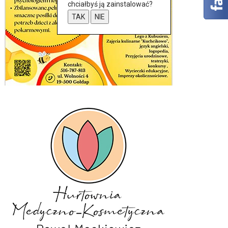
chciałbyś ją zainstalować?
TAK
NIE