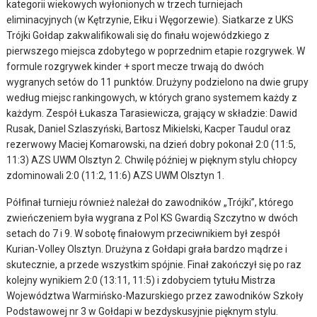
kategorii wiekowych wyłonionych w trzech turniejach
eliminacyjnych (w Kętrzynie, Ełku i Węgorzewie). Siatkarze z UKS
Trójki Gołdap zakwalifikowali się do finału wojewódzkiego z
pierwszego miejsca zdobytego w poprzednim etapie rozgrywek. W
formule rozgrywek kinder + sport mecze trwają do dwóch
wygranych setów do 11 punktów. Drużyny podzielono na dwie grupy
według miejsc rankingowych, w których grano systemem każdy z
każdym. Zespół Łukasza Tarasiewicza, grający w składzie: Dawid
Rusak, Daniel Szlaszyński, Bartosz Mikielski, Kacper Taudul oraz
rezerwowy Maciej Komarowski, na dzień dobry pokonał 2:0 (11:5,
11:3) AZS UWM Olsztyn 2. Chwilę później w pięknym stylu chłopcy
zdominowali 2:0 (11:2, 11:6) AZS UWM Olsztyn 1.
Półfinał turnieju również należał do zawodników „Trójki”, którego
zwieńczeniem była wygrana z Pol KS Gwardią Szczytno w dwóch
setach do 7 i 9. W sobotę finałowym przeciwnikiem był zespół
Kurian-Volley Olsztyn. Drużyna z Gołdapi grała bardzo mądrze i
skutecznie, a przede wszystkim spójnie. Finał zakończył się po raz
kolejny wynikiem 2:0 (13:11, 11:5) i zdobyciem tytułu Mistrza
Województwa Warmińsko-Mazurskiego przez zawodników Szkoły
Podstawowej nr 3 w Gołdapi w bezdyskusyjnie pięknym stylu.