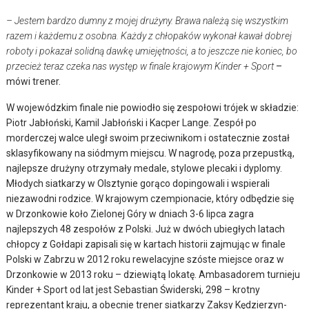
– Jestem bardzo dumny z mojej drużyny. Brawa należą się wszystkim
razem i każdemu z osobna. Każdy z chłopaków wykonał kawał dobrej
roboty i pokazał solidną dawkę umiejętności, a to jeszcze nie koniec, bo
przecież teraz czeka nas występ w finale krajowym Kinder + Sport
–
mówi trener.
W wojewódzkim finale nie powiodło się zespołowi trójek w składzie:
Piotr Jabłoński, Kamil Jabłoński i Kacper Lange. Zespół po
morderczej walce uległ swoim przeciwnikom i ostatecznie został
sklasyfikowany na siódmym miejscu. W nagrodę, poza przepustką,
najlepsze drużyny otrzymały medale, stylowe plecaki i dyplomy.
Młodych siatkarzy w Olsztynie gorąco dopingowali i wspierali
niezawodni rodzice. W krajowym czempionacie, który odbędzie się
w Drzonkowie koło Zielonej Góry w dniach 3-6 lipca zagra
najlepszych 48 zespołów z Polski. Już w dwóch ubiegłych latach
chłopcy z Gołdapi zapisali się w kartach historii zajmując w finale
Polski w Zabrzu w 2012 roku rewelacyjne szóste miejsce oraz w
Drzonkowie w 2013 roku – dziewiątą lokatę. Ambasadorem turnieju
Kinder + Sport od lat jest Sebastian Świderski, 298 – krotny
reprezentant kraju, a obecnie trener siatkarzy Zaksy Kędzierzyn-