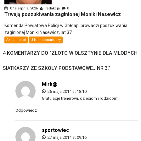
07 sierpnia, 2026
redakcja
0
Trwają poszukiwania zaginionej Moniki Nasewicz
Komenda Powiatowa Policji w Gołdapi prowadzi poszukiwania
zaginionej Moniki Nasewicz, lat 37.
Aktualności
U funkcjonariuszy
4 KOMENTARZY DO “
ZŁOTO W OLSZTYNIE DLA MŁODYCH
SIATKARZY ZE SZKOŁY PODSTAWOWEJ NR 3.
”
Mirk@
26 maja 2014 at 18:10
Gratulacje trenerowi, dzieciom i rodzicom!
Odpowiedz
sportowiec
27 maja 2014 at 09:16