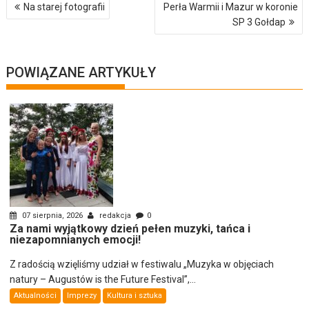
Nawigacja
Na starej fotografii
Perła Warmii i Mazur w koronie
wpisu
SP 3 Gołdap
POWIĄZANE ARTYKUŁY
07 sierpnia, 2026
redakcja
0
Za nami wyjątkowy dzień pełen muzyki, tańca i
niezapomnianych emocji!
Z radością wzięliśmy udział w festiwalu „Muzyka w objęciach
natury – Augustów is the Future Festival”,...
Aktualności
Imprezy
Kultura i sztuka