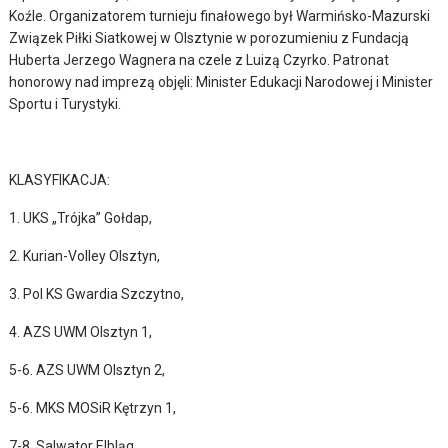
Koźle. Organizatorem turnieju finałowego był Warmińsko-Mazurski
Związek Piłki Siatkowej w Olsztynie w porozumieniu z Fundacją
Huberta Jerzego Wagnera na czele z Luizą Czyrko. Patronat
honorowy nad imprezą objęli: Minister Edukacji Narodowej i Minister
Sportu i Turystyki.
KLASYFIKACJA:
1. UKS „Trójka” Gołdap,
2. Kurian-Volley Olsztyn,
3. Pol KS Gwardia Szczytno,
4. AZS UWM Olsztyn 1,
5-6. AZS UWM Olsztyn 2,
5-6. MKS MOSiR Kętrzyn 1,
7-8. Salwator Elbląg,