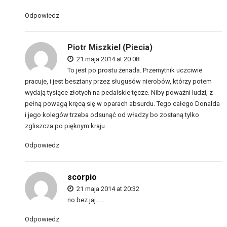
Odpowiedz
Piotr Miszkiel (Piecia)
21 maja 2014 at 20:08
To jest po prostu żenada. Przemytnik uczciwie
pracuje, i jest besztany przez sługusów nierobów, którzy potem
wydają tysiące złotych na pedalskie tęcze. Niby poważni ludzi, z
pełną powagą kręcą się w oparach absurdu. Tego całego Donalda
i jego kolegów trzeba odsunąć od władzy bo zostaną tylko
zgliszcza po pięknym kraju.
Odpowiedz
scorpio
21 maja 2014 at 20:32
no bez jaj……
Odpowiedz