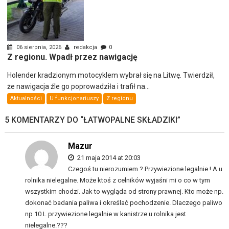
06 sierpnia, 2026
redakcja
0
Z regionu. Wpadł przez nawigację
Holender kradzionym motocyklem wybrał się na Litwę. Twierdził,
że nawigacja źle go poprowadziła i trafił na...
Aktualności
U funkcjonariuszy
Z regionu
5 KOMENTARZY DO “
ŁATWOPALNE SKŁADZIKI
”
Mazur
21 maja 2014 at 20:03
Czegoś tu nierozumiem ? Przywiezione legalnie ! A u
rolnika nielegalne. Może ktoś z celników wyjaśni mi o co w tym
wszystkim chodzi. Jak to wygląda od strony prawnej. Kto może np.
dokonać badania paliwa i określać pochodzenie. Dlaczego paliwo
np 10 L przywiezione legalnie w kanistrze u rolnika jest
nielegalne.???