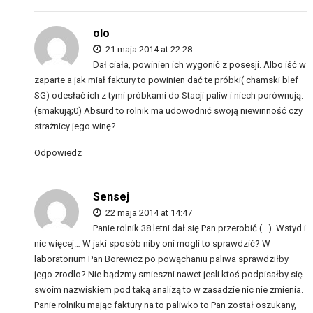
olo
21 maja 2014 at 22:28
Dał ciała, powinien ich wygonić z posesji. Albo iść w
zaparte a jak miał faktury to powinien dać te próbki( chamski blef
SG) odesłać ich z tymi próbkami do Stacji paliw i niech porównują.
(smakują;0) Absurd to rolnik ma udowodnić swoją niewinność czy
strażnicy jego winę?
Odpowiedz
Sensej
22 maja 2014 at 14:47
Panie rolnik 38 letni dał się Pan przerobić (…). Wstyd i
nic więcej… W jaki sposób niby oni mogli to sprawdzić? W
laboratorium Pan Borewicz po powąchaniu paliwa sprawdziłby
jego zrodlo? Nie bądzmy smieszni nawet jesli ktoś podpisałby się
swoim nazwiskiem pod taką analizą to w zasadzie nic nie zmienia.
Panie rolniku mając faktury na to paliwko to Pan został oszukany,