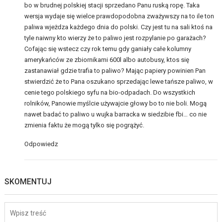
bo w brudnej polskiej stacji sprzedano Panu ruską ropę. Taka
wersja wydaje się wielce prawdopodobna zważywszy na to ile ton
paliwa wjeżdza każdego dnia do polski. Czy jest tu na sali ktoś na
tyle naiwny kto wierzy że to paliwo jest rozpylanie po garażach?
Cofając się wstecz czy rok temu gdy ganiały całe kolumny
amerykańców ze zbiornikami 600l albo autobusy, ktos się
zastanawiał gdzie trafia to paliwo? Mając papiery powinien Pan
stwierdzić że to Pana oszukano sprzedając lewe tańsze paliwo, w
cenie tego polskiego syfu na bio-odpadach. Do wszystkich
rolników, Panowie myślcie używajcie głowy bo to nie boli. Mogą
nawet badać to paliwo u wujka barracka w siedzibie fbi… co nie
zmienia faktu że mogą tylko się pogrążyć.
Odpowiedz
SKOMENTUJ