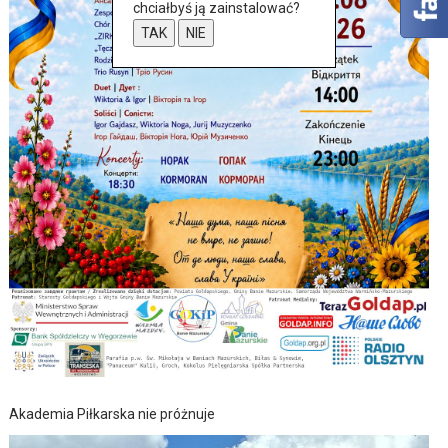
chciałbyś ją zainstalować?
TAK
NIE
Akademia Piłkarska nie próżnuje