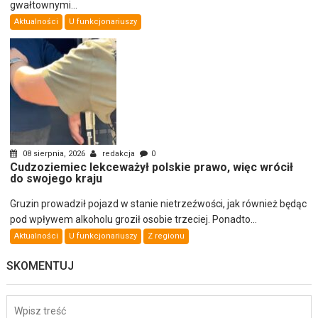
gwałtownymi...
Aktualności
U funkcjonariuszy
08 sierpnia, 2026
redakcja
0
Cudzoziemiec lekceważył polskie prawo, więc wrócił
do swojego kraju
Gruzin prowadził pojazd w stanie nietrzeźwości, jak również będąc
pod wpływem alkoholu groził osobie trzeciej. Ponadto...
Aktualności
U funkcjonariuszy
Z regionu
SKOMENTUJ