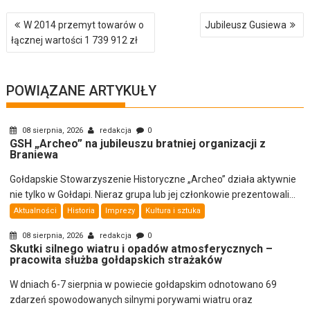
Nawigacja
W 2014 przemyt towarów o
Jubileusz Gusiewa
wpisu
łącznej wartości 1 739 912 zł
POWIĄZANE ARTYKUŁY
08 sierpnia, 2026
redakcja
0
GSH „Archeo” na jubileuszu bratniej organizacji z
Braniewa
Gołdapskie Stowarzyszenie Historyczne „Archeo” działa aktywnie
nie tylko w Gołdapi. Nieraz grupa lub jej członkowie prezentowali...
Aktualności
Historia
Imprezy
Kultura i sztuka
08 sierpnia, 2026
redakcja
0
Skutki silnego wiatru i opadów atmosferycznych –
pracowita służba gołdapskich strażaków
W dniach 6-7 sierpnia w powiecie gołdapskim odnotowano 69
zdarzeń spowodowanych silnymi porywami wiatru oraz