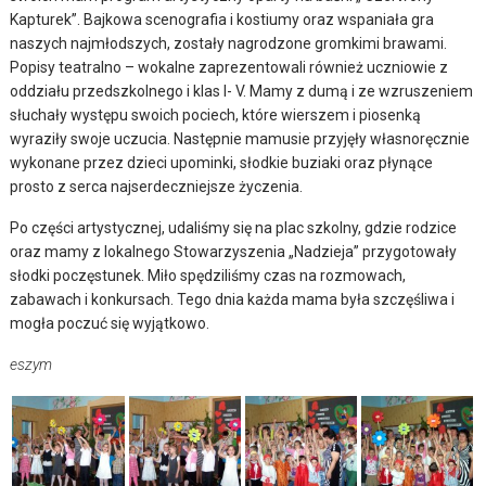
Kapturek”. Bajkowa scenografia i kostiumy oraz wspaniała gra
naszych najmłodszych, zostały nagrodzone gromkimi brawami.
Popisy teatralno – wokalne zaprezentowali również uczniowie z
oddziału przedszkolnego i klas I- V. Mamy z dumą i ze wzruszeniem
słuchały występu swoich pociech, które wierszem i piosenką
wyraziły swoje uczucia. Następnie mamusie przyjęły własnoręcznie
wykonane przez dzieci upominki, słodkie buziaki oraz płynące
prosto z serca najserdeczniejsze życzenia.
Po części artystycznej, udaliśmy się na plac szkolny, gdzie rodzice
oraz mamy z lokalnego Stowarzyszenia „Nadzieja” przygotowały
słodki poczęstunek. Miło spędziliśmy czas na rozmowach,
zabawach i konkursach. Tego dnia każda mama była szczęśliwa i
mogła poczuć się wyjątkowo.
eszym