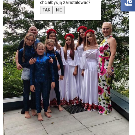
chciałbyś ją zainstalować?
TAK
NIE