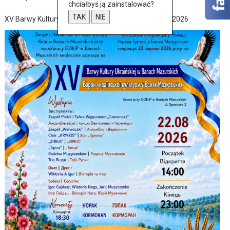
chciałbyś ją zainstalować?
TAK
NIE
XV Barwy Kultury Ukraińskiej w Baniach Mazurskich 2026