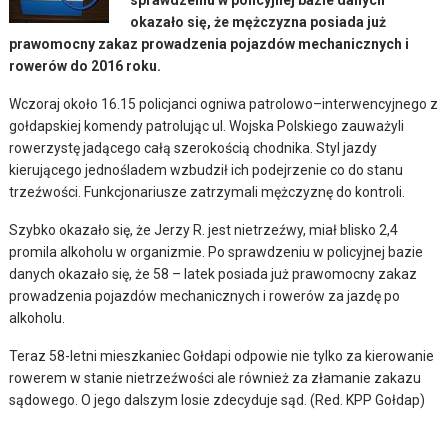
okazało się, że mężczyzna posiada już
prawomocny zakaz prowadzenia pojazdów mechanicznych i
rowerów do 2016 roku.
Wczoraj około 16.15 policjanci ogniwa patrolowo–interwencyjnego z
gołdapskiej komendy patrolując ul. Wojska Polskiego zauważyli
rowerzystę jadącego całą szerokością chodnika. Styl jazdy
kierującego jednośladem wzbudził ich podejrzenie co do stanu
trzeźwości. Funkcjonariusze zatrzymali mężczyznę do kontroli.
Szybko okazało się, że Jerzy R. jest nietrzeźwy, miał blisko 2,4
promila alkoholu w organizmie. Po sprawdzeniu w policyjnej bazie
danych okazało się, że 58 – latek posiada już prawomocny zakaz
prowadzenia pojazdów mechanicznych i rowerów za jazdę po
alkoholu.
Teraz 58-letni mieszkaniec Gołdapi odpowie nie tylko za kierowanie
rowerem w stanie nietrzeźwości ale również za złamanie zakazu
sądowego. O jego dalszym losie zdecyduje sąd. (Red. KPP Gołdap)