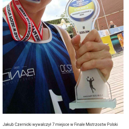
Jakub Czernicki wywalczył 7 miejsce w Finale Mistrzostw Polski