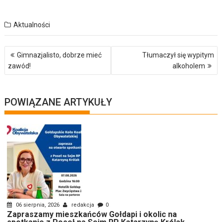
Aktualności
Nawigacja
Gimnazjalisto, dobrze mieć
Tłumaczył się wypitym
wpisu
zawód!
alkoholem
POWIĄZANE ARTYKUŁY
06 sierpnia, 2026
redakcja
0
Zapraszamy mieszkańców Gołdapi i okolic na