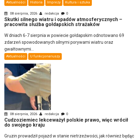
Aktualności
Historia
Imprezy
Kultura i sztuka
08 sierpnia, 2026
redakcja
0
Skutki silnego wiatru i opadów atmosferycznych –
pracowita służba gołdapskich strażaków
W dniach 6-7 sierpnia w powiecie gołdapskim odnotowano 69
zdarzeń spowodowanych silnymi porywami wiatru oraz
gwałtownymi...
Aktualności
U funkcjonariuszy
08 sierpnia, 2026
redakcja
0
Cudzoziemiec lekceważył polskie prawo, więc wrócił
do swojego kraju
Gruzin prowadził pojazd w stanie nietrzeźwości, jak również będąc