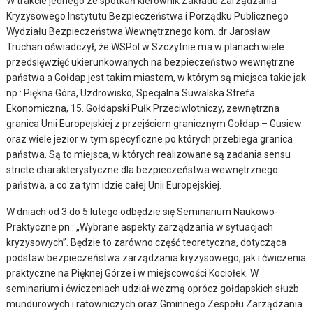
W trakcie jednego ze spotkań kierownik Zakładu Zarządzania
Kryzysowego Instytutu Bezpieczeństwa i Porządku Publicznego
Wydziału Bezpieczeństwa Wewnętrznego kom. dr Jarosław
Truchan oświadczył, że WSPol w Szczytnie ma w planach wiele
przedsięwzięć ukierunkowanych na bezpieczeństwo wewnętrzne
państwa a Gołdap jest takim miastem, w którym są miejsca takie jak
np.: Piękna Góra, Uzdrowisko, Specjalna Suwalska Strefa
Ekonomiczna, 15. Gołdapski Pułk Przeciwlotniczy, zewnętrzna
granica Unii Europejskiej z przejściem granicznym Gołdap – Gusiew
oraz wiele jezior w tym specyficzne po których przebiega granica
państwa. Są to miejsca, w których realizowane są zadania sensu
stricte charakterystyczne dla bezpieczeństwa wewnętrznego
państwa, a co za tym idzie całej Unii Europejskiej.
W dniach od 3 do 5 lutego odbędzie się Seminarium Naukowo-
Praktyczne pn.: „Wybrane aspekty zarządzania w sytuacjach
kryzysowych”. Będzie to zarówno część teoretyczna, dotycząca
podstaw bezpieczeństwa zarządzania kryzysowego, jak i ćwiczenia
praktyczne na Pięknej Górze i w miejscowości Kociołek. W
seminarium i ćwiczeniach udział wezmą oprócz gołdapskich służb
mundurowych i ratowniczych oraz Gminnego Zespołu Zarządzania