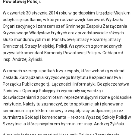
Powiatowej Policji.
W czwartek 30 stycznia 2014 roku w gołdapskim Urzędzie Miejskim
odbyło się spotkanie, w którym udział wzięli: kierownik Wydziału
Organizacyjnego i zarazem szef Gminnego Zespołu Zarządzania
Kryzysowego Władysław Frydrych oraz przedstawiciele różnych
służb mundurowych m.in. Państwowej Straży Pożarnej, Straży
Granicznej, Straży Miejskiej, Policji. Wszystkich zgromadzonych
przywitał komendant Komendy Powiatowej Policji w Gołdapi mł.
insp. Andrzej Żyliński.
W ramach szeregu spotkań trzy zespoły, które wchodzą w skład
Zakładu Zarządzania Kryzysowego Instytutu Bezpieczeństwa i
Porządku Publicznego tj.: Łączności i Informatyki, Bezpieczeństwa
Państwa i Operacji Policyjnych wymieniły się wiedzą i
doświadczeniami z podmiotami reprezentującymi różne gołdapskie
instytucje. Należy tu zaznaczyć, że to spotkanie jak i planowane
seminarium są efektem umowy o współpracy podpisanej przez
burmistrza Gołdapi i komendanta – rektora Wyższej Szkoły Policji w
Szczytnie, a której inicjatorem był m.in. mł. insp. Andrzej Żyliński.