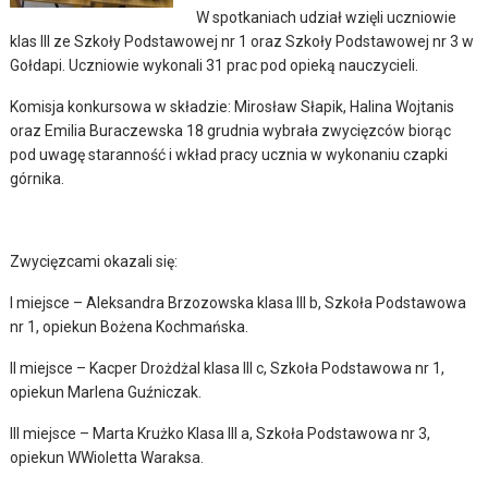
W spotkaniach udział wzięli uczniowie
klas III ze Szkoły Podstawowej nr 1 oraz Szkoły Podstawowej nr 3 w
Gołdapi. Uczniowie wykonali 31 prac pod opieką nauczycieli.
Komisja konkursowa w składzie: Mirosław Słapik, Halina Wojtanis
oraz Emilia Buraczewska 18 grudnia wybrała zwycięzców biorąc
pod uwagę staranność i wkład pracy ucznia w wykonaniu czapki
górnika.
Zwycięzcami okazali się:
I miejsce – Aleksandra Brzozowska klasa III b, Szkoła Podstawowa
nr 1, opiekun Bożena Kochmańska.
II miejsce – Kacper Drożdżal klasa III c, Szkoła Podstawowa nr 1,
opiekun Marlena Guźniczak.
III miejsce – Marta Krużko Klasa III a, Szkoła Podstawowa nr 3,
opiekun WWioletta Waraksa.