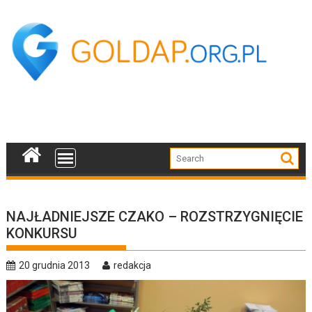
Skip
to
content
NAJŁADNIEJSZE CZAKO – ROZSTRZYGNIĘCIE
KONKURSU
20 grudnia 2013
redakcja