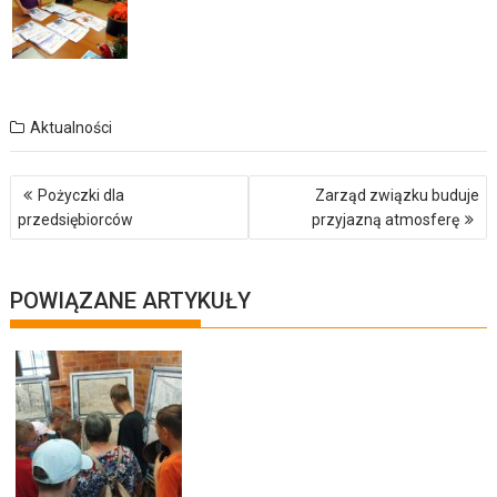
Aktualności
Nawigacja
Pożyczki dla
Zarząd związku buduje
wpisu
przedsiębiorców
przyjazną atmosferę
POWIĄZANE ARTYKUŁY