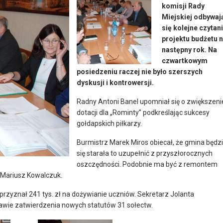
komisji Rady
Miejskiej odbywaj
się kolejne czytan
projektu budżetu 
następny rok. Na
czwartkowym
posiedzeniu raczej nie było szerszych
dyskusji i kontrowersji.
Radny Antoni Banel upomniał się o zwiększeni
dotacji dla „Rominty” podkreślając sukcesy
gołdapskich piłkarzy.
Burmistrz Marek Miros obiecał, że gmina będz
się starała to uzupełnić z przyszłorocznych
oszczędności. Podobnie ma być z remontem
 Mariusz Kowalczuk.
rzyznał 241 tys. zł na dożywianie uczniów. Sekretarz Jolanta
awie zatwierdzenia nowych statutów 31 sołectw.