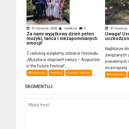
07 sierpnia, 2026
redakcja
0
07 sierpnia,
Za nami wyjątkowy dzień pełen
Uwaga! Us
muzyki, tańca i niezapomnianych
uszkodzon
emocji!
Najbliższe d
Z radością wzięliśmy udział w festiwalu
związanych 
„Muzyka w objęciach natury – Augustów
powalonych 
is the Future Festival”,...
wczorajszej..
Aktualności
Imprezy
Kultura i sztuka
Aktualności
SKOMENTUJ