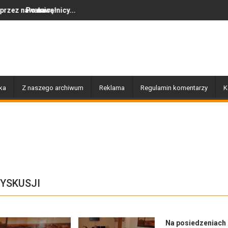
y...
Dziś w Gołdapi około 16:30
ka
Z naszego archiwum
Reklama
Regulamin komentarzy
K
DYSKUSJI
Na posiedzeniach