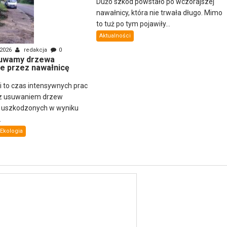
Dużo szkód powstało po wczorajszej
nawałnicy, która nie trwała długo. Mimo
to tuż po tym pojawiły...
Aktualności
 2026
redakcja
0
uwamy drzewa
e przez nawałnicę
ni to czas intensywnych prac
z usuwaniem drzew
i uszkodzonych w wyniku
.
Ekologia