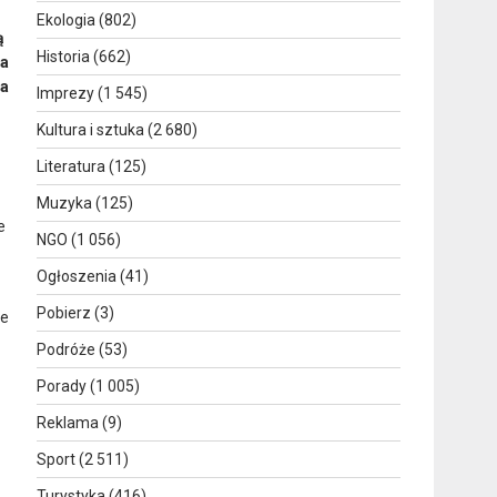
Ekologia
(802)
ą
Historia
(662)
ia
na
Imprezy
(1 545)
Kultura i sztuka
(2 680)
Literatura
(125)
Muzyka
(125)
e
NGO
(1 056)
Ogłoszenia
(41)
Pobierz
(3)
ie
Podróże
(53)
Porady
(1 005)
Reklama
(9)
Sport
(2 511)
Turystyka
(416)