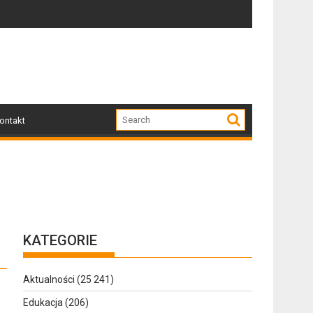
Zapraszamy mieszkańców Gołdapi i okolic na spotkan
Za nami
ontakt
KATEGORIE
Aktualności
(25 241)
Edukacja
(206)