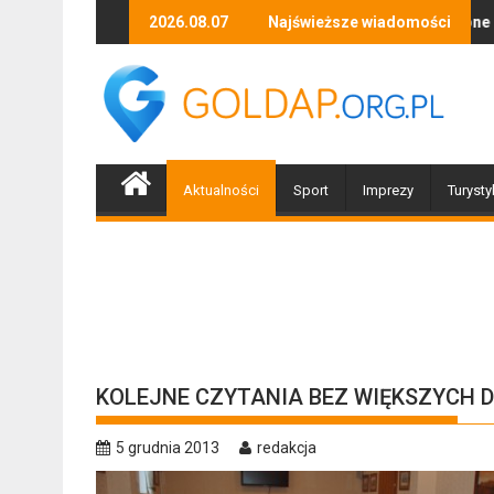
Skip
i, tańca i niezapomnianych emocji!
Uwaga! Usuwamy drzewa uszkodzone przez nawałnicę
2026.08.07
Najświeższe wiadomości
Po nawałnic
to
content
Aktualności
Sport
Imprezy
Turysty
KOLEJNE CZYTANIA BEZ WIĘKSZYCH 
5 grudnia 2013
redakcja