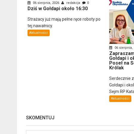
06 sierpnia, 2026
redakcja
0
Dziś w Gołdapi około 16:30
Strażacy już mają pełne ręce roboty po
tej nawałnicy.
Aktualności
06 sierpnia,
Zapraszam
Gołdapi i o
Poseł na S
Królak
Serdecznie 
Gołdapi i oko
Sejm RP Katar
Aktualności
SKOMENTUJ