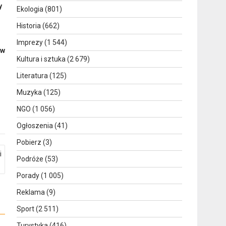
y
Ekologia
(801)
Historia
(662)
Imprezy
(1 544)
ów
Kultura i sztuka
(2 679)
Literatura
(125)
Muzyka
(125)
NGO
(1 056)
Ogłoszenia
(41)
Pobierz
(3)
i
Podróże
(53)
Porady
(1 005)
Reklama
(9)
Sport
(2 511)
Turystyka
(416)