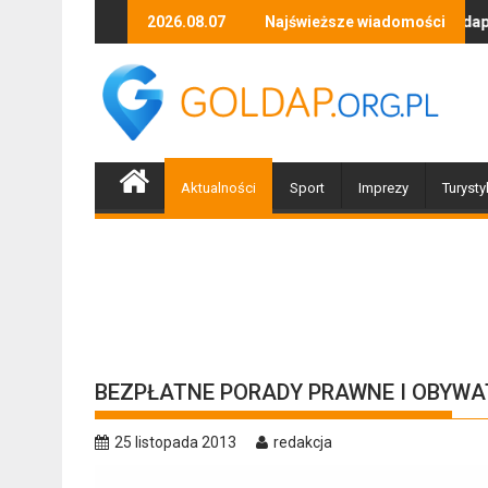
Skip
Zapraszamy mieszkańców Gołdapi i okolic na sp
2026.08.07
Najświeższe wiadomości
Bi
to
content
Aktualności
Sport
Imprezy
Turysty
BEZPŁATNE PORADY PRAWNE I OBYWA
25 listopada 2013
redakcja