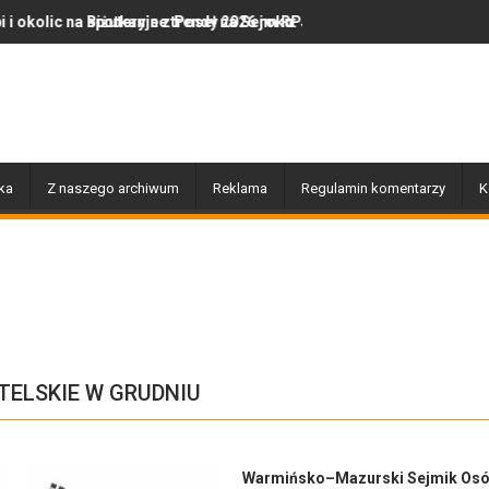
otkanie z Poseł na Sejm RP Katarzyną Królak
żuteryjne trendy 2026 roku: Jak polska marka olor.pl podbija serc
Dobiegły końca prace 
ka
Z naszego archiwum
Reklama
Regulamin komentarzy
K
TELSKIE W GRUDNIU
Warmińsko–Mazurski Sejmik Os