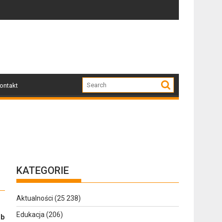
a miłośników nowoczesnej elegancji
związane z przebudową i budową chodnika na ulicy Żeromskiego
Z regionu. Wpadł przez nawigację
ontakt
KATEGORIE
Aktualności
(25 238)
Edukacja
(206)
ób