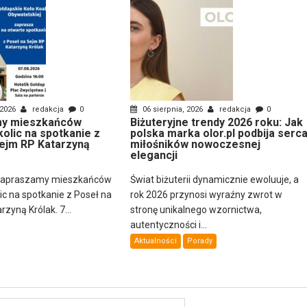
 2026
redakcja
0
06 sierpnia, 2026
redakcja
0
y mieszkańców
Biżuteryjne trendy 2026 roku: Jak
kolic na spotkanie z
polska marka olor.pl podbija serc
ejm RP Katarzyną
miłośników nowoczesnej
elegancji
zapraszamy mieszkańców
Świat biżuterii dynamicznie ewoluuje, a
lic na spotkanie z Poseł na
rok 2026 przynosi wyraźny zwrot w
zyną Królak. 7...
stronę unikalnego wzornictwa,
autentyczności i...
Aktualności
Porady