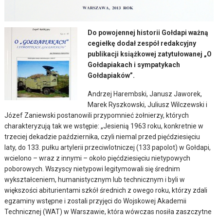
Do powojennej historii Gołdapi ważną
cegiełkę dodał zespół redakcyjny
publikacji książkowej zatytułowanej „O
Gołdapiakach i sympatykach
Gołdapiaków”.
Andrzej Harembski, Janusz Jaworek,
Marek Ryszkowski, Juliusz Wilczewski i
Józef Zaniewski postanowili przypomnieć żołnierzy, których
charakteryzują tak we wstępie: „Jesienią 1963 roku, konkretnie w
trzeciej dekadzie października, czyli niemal przed pięćdziesięciu
laty, do 133. pułku artylerii przeciwlotniczej (133 papolot) w Gołdapi,
wcielono – wraz z innymi – około pięćdziesięciu nietypowych
poborowych. Wszyscy nietypowi legitymowali się średnim
wykształceniem, humanistycznym lub technicznym i byli w
większości abiturientami szkół średnich z owego roku, którzy zdali
egzaminy wstępne i zostali przyjęci do Wojskowej Akademii
Technicznej (WAT) w Warszawie, która wówczas nosiła zaszczytne