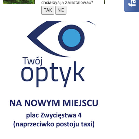
chciałbyś ją zainstalować?
TAK
NIE