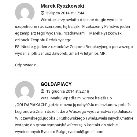
Marek Ryszkowski
29 lipca 2014 at 17:44
Wkrótce ujrzy światło dzienne drugie wydanie,
uzupełnione i poszerzone, tej książki. Przekażemy Państwu jeden
egzemplarz tego wydania. Pozdrawiam – Marek Ryszkowski,
członek Zespołu Redakcyjnego.
PS. Niestety, jeden z członków Zespołu Redakcyjnego pierwszego
wydania, płk Janusz Jaworek, zmarł w lutym br. MR.
Odpowiedz
GOŁDAPIACY
13 grudnia 2014 at 22:18
Witaj Marku!Wpadła mi w ręce książka o
„GOŁDAPIAKACH” ,gdzie można ją nabyć?Ja mieszkam w pobliżu
Legionowa.Znam dużo ludzi z Waszego wydawnictwa np.Juliusza
Wilczewskiego,judoka J.Rutkowskiego i wielu,wielu innych.Chętnie
wstąpię do grona sympatyków.Proszę o kontakt do siebie i
wymienionych.Ryszard Bulge, ryszbul@gmail.com