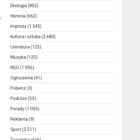
Ekologia
(802)
Historia
(662)
m
Imprezy
(1 545)
Kultura i sztuka
(2 680)
d
Literatura
(125)
Muzyka
(125)
NGO
(1 056)
Ogłoszenia
(41)
Pobierz
(3)
Podróże
(53)
Porady
(1 005)
Reklama
(9)
Sport
(2 511)
Turystyka
(416)