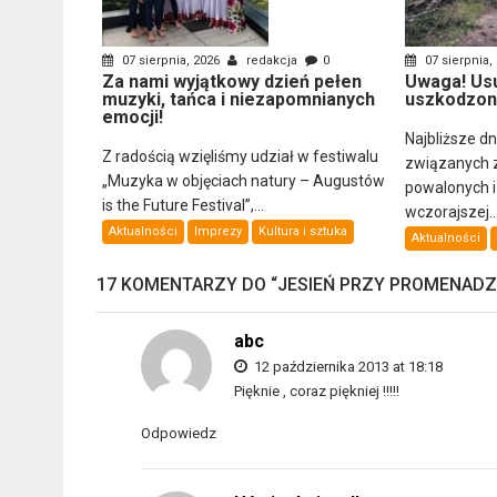
07 sierpnia, 2026
redakcja
0
07 sierpnia,
Za nami wyjątkowy dzień pełen
Uwaga! Us
muzyki, tańca i niezapomnianych
uszkodzon
emocji!
Najbliższe d
Z radością wzięliśmy udział w festiwalu
związanych 
„Muzyka w objęciach natury – Augustów
powalonych 
is the Future Festival”,...
wczorajszej..
Aktualności
Imprezy
Kultura i sztuka
Aktualności
17 KOMENTARZY DO “
JESIEŃ PRZY PROMENADZ
abc
12 października 2013 at 18:18
Pięknie , coraz piękniej !!!!!
Odpowiedz