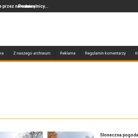
..
Dziś w Gołdapi około 16:30
ka
Z naszego archiwum
Reklama
Regulamin komentarzy
K
Słoneczna pogod