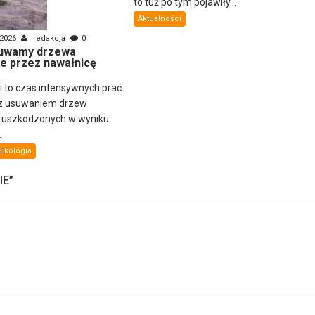
to tuż po tym pojawiły...
Aktualności
 2026
redakcja
0
uwamy drzewa
e przez nawałnicę
ni to czas intensywnych prac
z usuwaniem drzew
i uszkodzonych w wyniku
.
Ekologia
IE
”