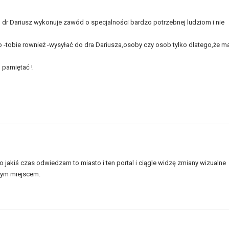
an dr Dariusz wykonuje zawód o specjalności bardzo potrzebnej ludziom i nie
o -tobie rownież -wysyłać do dra Dariusza,osoby czy osob tylko dlatego,że m
 pamiętać !
jakiś czas odwiedzam to miasto i ten portal i ciągle widzę zmiany wizualne
szym miejscem.