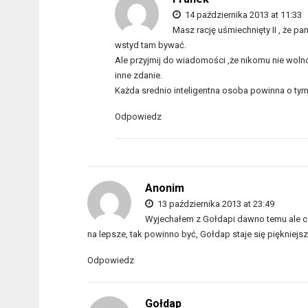
14 października 2013 at 11:33
Masz rację uśmiechnięty II , że p
wstyd tam bywać.
Ale przyjmij do wiadomości ,że nikomu nie woln
inne zdanie.
Każda srednio inteligentna osoba powinna o tym
Odpowiedz
Anonim
13 października 2013 at 23:49
Wyjechałem z Gołdapi dawno temu ale co 
na lepsze, tak powinno być, Gołdap staje się piękniej
Odpowiedz
Gołdap