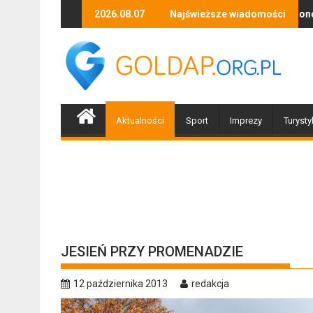
Skip
, tańca i niezapomnianych emocji!
Uwaga! Usuwamy drzewa uszkodzone przez nawałnicę
2026.08.07
Najświeższe wiadomości
Po nawałnicy.
to
content
Aktualności
Sport
Imprezy
Turysty
JESIEŃ PRZY PROMENADZIE
12 października 2013
redakcja