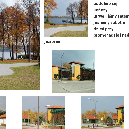
podobno się
kończy –
utrwaliliśmy zate
jesienny sobotni
dzień przy
promenadzie i na
jeziorem.