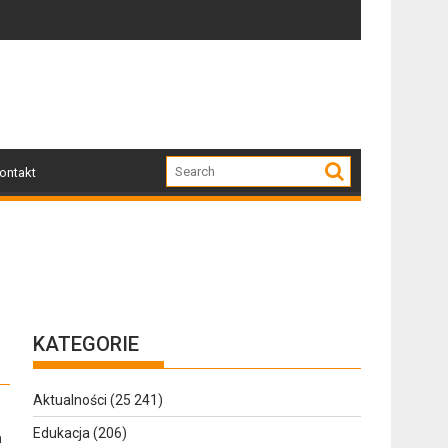
Zapraszamy mieszkańców Gołdapi i okolic na spotkani
Za nami 
ontakt
KATEGORIE
Aktualności
(25 241)
Edukacja
(206)
a