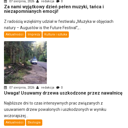
07 sierpnia, 2026
redakcja
0
Za nami wyjątkowy dzień pełen muzyki, tańca i
niezapomnianych emocji!
Z radością wzięliśmy udział w festiwalu „Muzyka w objęciach
natury – Augustów is the Future Festival”,...
Aktualności
Imprezy
Kultura i sztuka
07 sierpnia, 2026
redakcja
0
Uwaga! Usuwamy drzewa uszkodzone przez nawałnicę
Najbliższe dni to czas intensywnych prac związanych z
usuwaniem drzew powalonych i uszkodzonych w wyniku
wczorajszej...
Aktualności
Ekologia