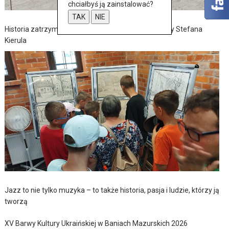
chciałbyś ją zainstalować?
TAK
NIE
Historia zatrzymana w szkicach – wernisaż wystawy Stefana
Kierula
Jazz to nie tylko muzyka – to także historia, pasja i ludzie, którzy ją
tworzą
XV Barwy Kultury Ukraińskiej w Baniach Mazurskich 2026