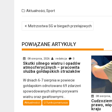
Aktualności
,
Sport
Nawigacja
Mistrzostwa SG w biegach przełajowych
wpisu
POWIĄZANE ARTYKUŁY
08 sierpnia, 2026
redakcja
0
Skutki silnego wiatru i opadów
atmosferycznych – pracowita
służba gołdapskich strażaków
W dniach 6-7 sierpnia w powiecie
gołdapskim odnotowano 69 zdarzeń
spowodowanych silnymi porywami
08 sierpnia,
wiatru oraz gwałtownymi...
Cudzoziemi
Aktualności
U funkcjonariuszy
prawo, wię
kraju