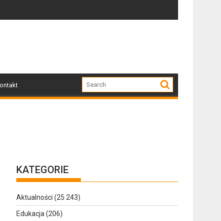
dzone przez nawałnicę
Po nawałnicy...
Skutk
ontakt
KATEGORIE
Aktualności
(25 243)
Edukacja
(206)