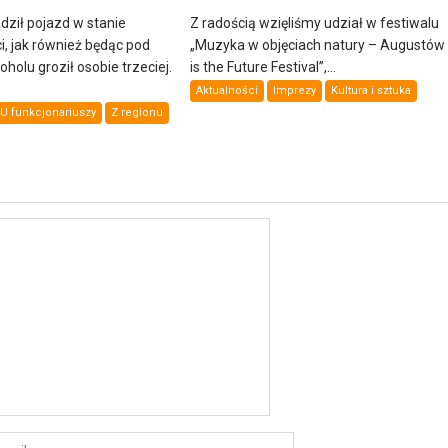
dził pojazd w stanie
Z radością wzięliśmy udział w festiwalu
i, jak również będąc pod
„Muzyka w objęciach natury – Augustów
olu groził osobie trzeciej.
is the Future Festival”,...
Aktualności
Imprezy
Kultura i sztuka
U funkcjonariuszy
Z regionu