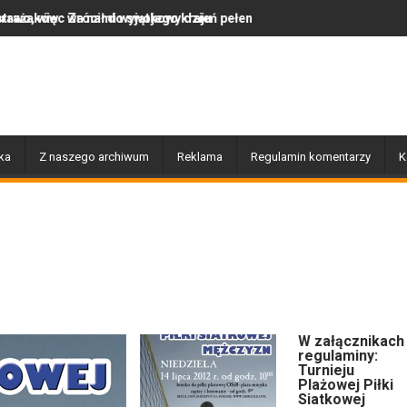
swojego kraju
jątkowy dzień pełen muzyki, tańca i niezapomnianych emocji!
Uwaga! Usuwamy drzewa uszko
ka
Z naszego archiwum
Reklama
Regulamin komentarzy
K
W załącznikach
regulaminy:
Turnieju
Plażowej Piłki
Siatkowej