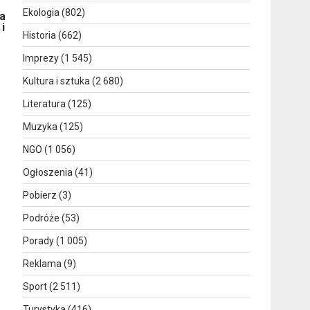
Ekologia
(802)
ca
i
Historia
(662)
Imprezy
(1 545)
Kultura i sztuka
(2 680)
Literatura
(125)
Muzyka
(125)
NGO
(1 056)
Ogłoszenia
(41)
Pobierz
(3)
Podróże
(53)
Porady
(1 005)
Reklama
(9)
Sport
(2 511)
Turystyka
(416)