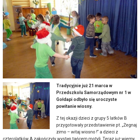
Tradycyjnie już 21 marca w
Przedszkolu Samorządowym nr 1 w
Gołdapi odbyło się uroczyste
powitanie wiosny.
Z tej okazji dzieci z grupy 5 latków B
przygotowały przedstawienie pt. „Żegnaj
zimo – witaj wiosno !” a dzieci z
czterolatków A zakończyły występ tańcem motyli. Teraz już wiemy,