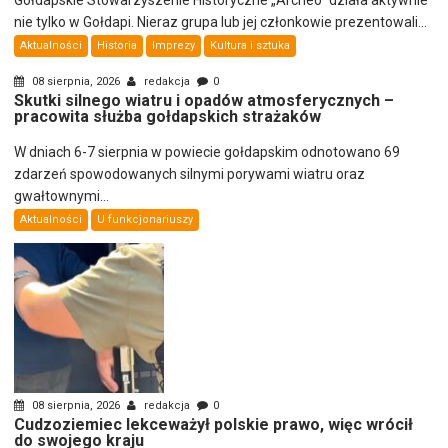
Gołdapskie Stowarzyszenie Historyczne „Archeo” działa aktywnie
nie tylko w Gołdapi. Nieraz grupa lub jej członkowie prezentowali...
Aktualności
Historia
Imprezy
Kultura i sztuka
08 sierpnia, 2026
redakcja
0
Skutki silnego wiatru i opadów atmosferycznych –
pracowita służba gołdapskich strażaków
W dniach 6-7 sierpnia w powiecie gołdapskim odnotowano 69
zdarzeń spowodowanych silnymi porywami wiatru oraz
gwałtownymi...
Aktualności
U funkcjonariuszy
08 sierpnia, 2026
redakcja
0
Cudzoziemiec lekceważył polskie prawo, więc wrócił
do swojego kraju