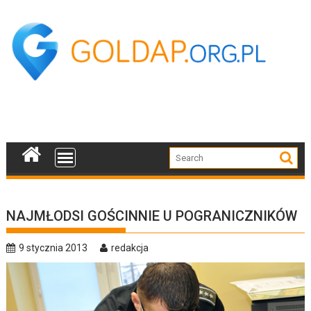
Skip
to
content
NAJMŁODSI GOŚCINNIE U POGRANICZNIKÓW
9 stycznia 2013
redakcja