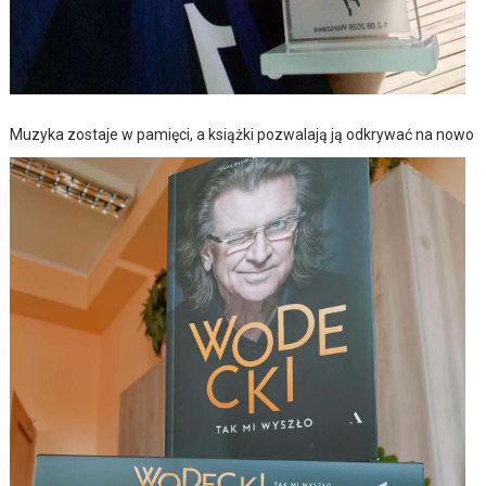
Muzyka zostaje w pamięci, a książki pozwalają ją odkrywać na nowo